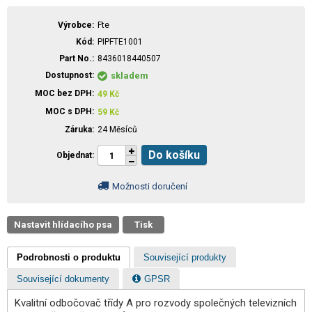
Výrobce
Fte
Kód
PIPFTE1001
Part No.
8436018440507
Dostupnost
skladem
MOC bez DPH
49
Kč
MOC s DPH
59
Kč
Záruka
24 Měsíců
Do košíku
Objednat
Možnosti doručení
Nastavit hlídacího psa
Tisk
Podrobnosti o produktu
Související produkty
Související dokumenty
GPSR
Kvalitní odbočovač třídy A pro rozvody společných televizních