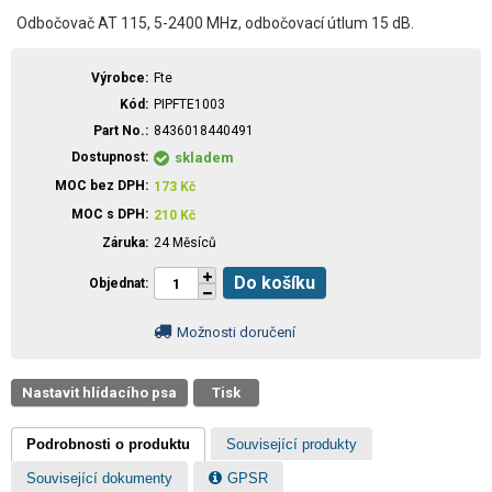
Odbočovač AT 115, 5-2400 MHz, odbočovací útlum 15 dB.
Výrobce
Fte
Kód
PIPFTE1003
Part No.
8436018440491
Dostupnost
skladem
MOC bez DPH
173
Kč
MOC s DPH
210
Kč
Záruka
24 Měsíců
Do košíku
Objednat
Možnosti doručení
Nastavit hlídacího psa
Tisk
Podrobnosti o produktu
Související produkty
Související dokumenty
GPSR