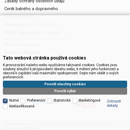
Zásady ochrany osobních údajů
Ceník balného a dopravného
Správa cookies
Reklamace, servis a vrácení
PROČ NAKOUPIT U NÁS?
Technická podpora
Servis a reklamace
Tato webová stránka používá cookies
Novinky do mailu
K provozování našeho webu využíváme takzvané cookies. Cookies jsou
Ke stažení
soubory sloužící k přizpůsobení obsahu webu, k měření jeho funkčnosti a
obecně k zajištění vaší maximální spokojenosti. Dejte nám vědět o svých
preferencích.
Povolit všechny cookies
Povolit výběr
Nutné
Preferenční
Statistické
Marketingové
Zobrazit
detaily
Neklasifikované
Satelitní technika - satelitní přijímače a komplety, set top boxy, dvb-t
technika :: INTER SAT