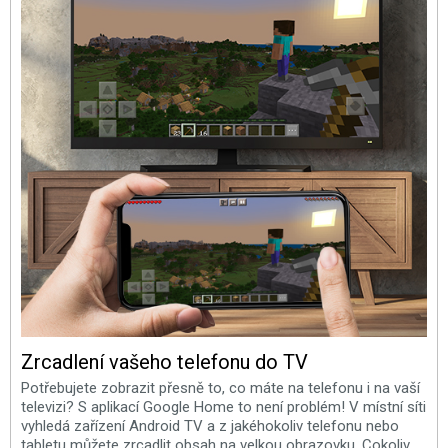
Zrcadlení vašeho telefonu do TV
Potřebujete zobrazit přesně to, co máte na telefonu i na vaší
televizi? S aplikací Google Home to není problém! V místní síti
vyhledá zařízení Android TV a z jakéhokoliv telefonu nebo
tabletu můžete zrcadlit obsah na velkou obrazovku. Cokoliv,