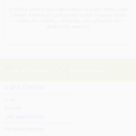
(*) TESLA nemůže nést odpovědnost za služby třetích stran.
Ovládání a funkčnost aplikací mohou být omezeny. Služby
mohou být změněny, odstraněny nebo přerušeny bez
předchozího varování.
Tel. 530 506 900
info@inter-sat.cz
O SPOLEČNOSTI
O nás
Kontakty
JAK NAKUPOVAT
Obchodní podmínky