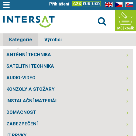
Přihlášení
CZK
EUR
USD
EN
CZ
SK
Můj košík
Kategorie
Výrobci
ANTÉNNÍ TECHNIKA
SATELITNÍ TECHNIKA
AUDIO-VIDEO
KONZOLY A STOŽÁRY
INSTALAČNÍ MATERIÁL
DOMÁCNOST
ZABEZPEČENÍ
IT PRVKY