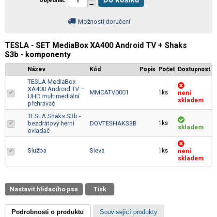
Objednat
Možnosti doručení
TESLA - SET MediaBox XA400 Android TV + Shaks
S3b - komponenty
Název
Kód
Popis
Počet
Dostupnost
TESLA MediaBox
XA400 Android TV –
MMCATV0001
1ks
není
UHD multimediální
skladem
přehrávač
TESLA Shaks S3b -
bezdrátový herní
DOVTESHAKS3B
1ks
skladem
ovladač
Služba
Sleva
1ks
není
skladem
Nastavit hlídacího psa
Tisk
Podrobnosti o produktu
Související produkty