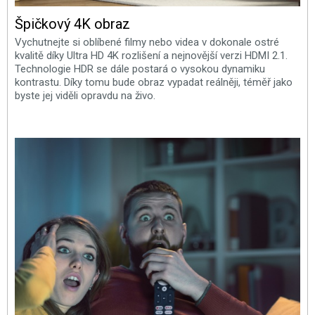
Špičkový 4K obraz
Vychutnejte si oblíbené filmy nebo videa v dokonale ostré
kvalitě díky Ultra HD 4K rozlišení a nejnovější verzi HDMI 2.1.
Technologie HDR se dále postará o vysokou dynamiku
kontrastu. Díky tomu bude obraz vypadat reálněji, téměř jako
byste jej viděli opravdu na živo.