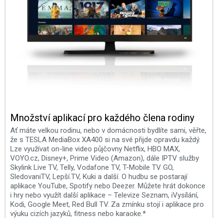
Množství aplikací pro každého člena rodiny
Ať máte velkou rodinu, nebo v domácnosti bydlíte sami, věřte,
že s TESLA MediaBox XA400 si na své přijde opravdu každý.
Lze využívat on-line video půjčovny Netflix, HBO MAX,
VOYO.cz, Disney+, Prime Video (Amazon), dále IPTV služby
Skylink Live TV, Telly, Vodafone TV, T-Mobile TV GO,
SledovaniTV, Lepší.TV, Kuki a další. O hudbu se postarají
aplikace YouTube, Spotify nebo Deezer. Můžete hrát dokonce
i hry nebo využít další aplikace – Televize Seznam, iVysílání,
Kodi, Google Meet, Red Bull TV. Za zmínku stojí i aplikace pro
výuku cizích jazyků, fitness nebo karaoke.*