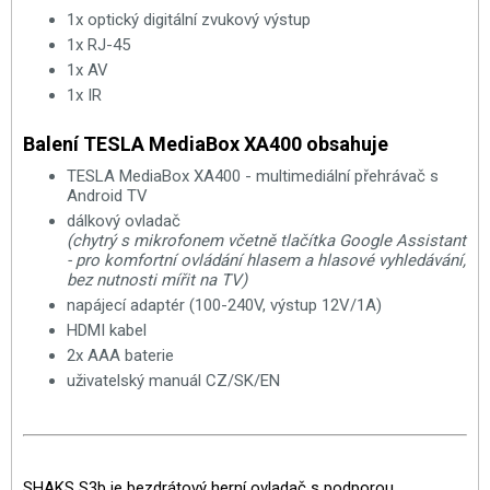
1x optický digitální zvukový výstup
1x RJ-45
1x AV
1x IR
Balení TESLA MediaBox XA400 obsahuje
TESLA MediaBox XA400 - multimediální přehrávač s
Android TV
dálkový ovladač
(chytrý s mikrofonem včetně tlačítka Google Assistant
- pro komfortní ovládání hlasem a hlasové vyhledávání,
bez nutnosti mířit na TV)
napájecí adaptér (100-240V, výstup 12V/1A)
HDMI kabel
2x AAA baterie
uživatelský manuál CZ/SK/EN
SHAKS S3b je bezdrátový herní ovladač s podporou