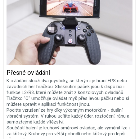
Přesné ovládání
K ovládání slouží dva joysticky, se kterými je hraní FPS nebo
závodních her hračkou. Stisknutím páček jsou k dispozici i
funkce L3/R3, které můžete znát z konzolových ovladačů.
Tlačítko "O" umožňuje ovládat myš přes levou páčku nebo si
můžete upravit v aplikaci funkčnost jinou.
Pociťte vzrušení ze hry díky výkonným motorkům - duální
vibrační systém. V rukou ucítíte každý úder, roztočení, ránu a
samozřejmě každé vítězství.
Součástí balení je kruhový směrový ovladač, ale vyměnit lze i
za křížový. Kruhový pro větší pohodlí nebo křížový pro lepší