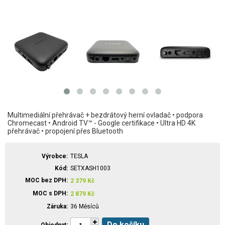
Multimediální přehrávač + bezdrátový herní ovladač • podpora
Chromecast • Android TV™ - Google certifikace • Ultra HD 4K
přehrávač • propojení přes Bluetooth
Výrobce
TESLA
Kód
SETXASH1003
MOC bez DPH
2 379
Kč
MOC s DPH
2 879
Kč
Záruka
36 Měsíců
Do košíku