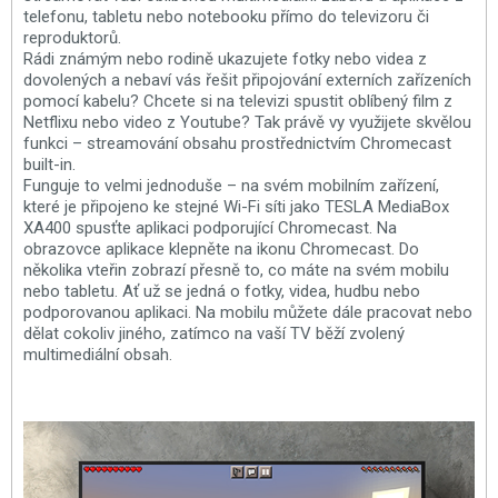
telefonu, tabletu nebo notebooku přímo do televizoru či
reproduktorů.
Rádi známým nebo rodině ukazujete fotky nebo videa z
dovolených a nebaví vás řešit připojování externích zařízeních
pomocí kabelu? Chcete si na televizi spustit oblíbený film z
Netflixu nebo video z Youtube? Tak právě vy využijete skvělou
funkci – streamování obsahu prostřednictvím Chromecast
built-in.
Funguje to velmi jednoduše – na svém mobilním zařízení,
které je připojeno ke stejné Wi-Fi síti jako TESLA MediaBox
XA400 spusťte aplikaci podporující Chromecast. Na
obrazovce aplikace klepněte na ikonu Chromecast. Do
několika vteřin zobrazí přesně to, co máte na svém mobilu
nebo tabletu. Ať už se jedná o fotky, videa, hudbu nebo
podporovanou aplikaci. Na mobilu můžete dále pracovat nebo
dělat cokoliv jiného, zatímco na vaší TV běží zvolený
multimediální obsah.