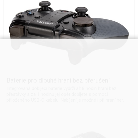
Baterie pro dlouhé hraní bez přerušení
Integrovaná dobíjecí baterie vydrží až 8 hodin hraní bez
přestávky a za 1 hodinu jej opět dobijete s pomocí
přiloženého USB-C kabelu. Nabíjení je možné i při hraní her.