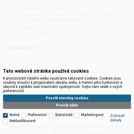
provozní doba 8 hodin
doba nabíjení 1 hodina
podpora Android, Android TV, Windows PC, iPhone,
iPad, Apple TV, MAC, Chromebook
baterie 500 mAh
konektor USB-C
Specifikace
rozměry 160 x 118 x 45 mm
váha 220 g
Tato webová stránka používá cookies
Balení obsahuje
K provozování našeho webu využíváme takzvané cookies. Cookies jsou
soubory sloužící k přizpůsobení obsahu webu, k měření jeho funkčnosti a
SHAKS gamepad S3b
obecně k zajištění vaší maximální spokojenosti. Dejte nám vědět o svých
preferencích.
kabel pro nabíjení a připojení
Povolit všechny cookies
směrový ovladač kruhový/křížový
Povolit výběr
uživatelský manuál
Nutné
Preferenční
Statistické
Marketingové
Zobrazit
detaily
Neklasifikované
Google, YouTube, Android TV, Chromecast built-in a další
jsou ochranné známky společnosti Google LLC.