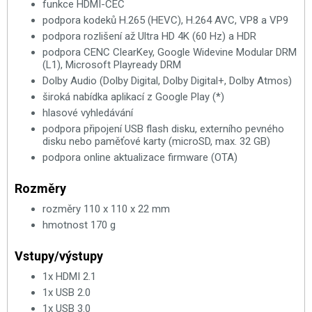
funkce HDMI-CEC
podpora kodeků H.265 (HEVC), H.264 AVC, VP8 a VP9
podpora rozlišení až Ultra HD 4K (60 Hz) a HDR
podpora CENC ClearKey, Google Widevine Modular DRM
(L1), Microsoft Playready DRM
Dolby Audio (Dolby Digital, Dolby Digital+, Dolby Atmos)
široká nabídka aplikací z Google Play (*)
hlasové vyhledávání
podpora připojení USB flash disku, externího pevného
disku nebo paměťové karty (microSD, max. 32 GB)
podpora online aktualizace firmware (OTA)
Rozměry
rozměry 110 x 110 x 22 mm
hmotnost 170 g
Vstupy/výstupy
1x HDMI 2.1
1x USB 2.0
1x USB 3.0