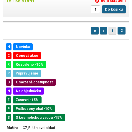
151
Kč
s DPH
není skladem
Do košíku
1
2
N
Novinka
C
Cenová akce
R
Rozbaleno -10%
P
Připravujeme
O
Omezená dostupnost
N
Na objednávku
Z
Zánovní -15%
P
Poškozený obal -10%
S
S kosmetickou vadou -15%
Blučina
- CZ,BLU-hlavni sklad