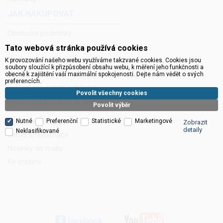
JAK NAKUPOVAT
Obchodní podmínky
Zásady ochrany osobních údajů
Tato webová stránka používá cookies
Ceník balného a dopravného
K provozování našeho webu využíváme takzvané cookies. Cookies jsou
soubory sloužící k přizpůsobení obsahu webu, k měření jeho funkčnosti a
Správa cookies
obecně k zajištění vaší maximální spokojenosti. Dejte nám vědět o svých
preferencích.
Reklamace, servis a vrácení
Povolit všechny cookies
PROČ NAKOUPIT U NÁS?
Povolit výběr
Nutné
Preferenční
Statistické
Marketingové
Technická podpora
Zobrazit
detaily
Neklasifikované
Servis a reklamace
Novinky do mailu
Ke stažení