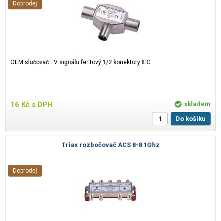
Doprodej
OEM slučovač TV signálu feritový 1/2 konektory IEC
16
Kč
s DPH
skladem
Do košíku
Triax rozbočovač ACS 8-8 1Ghz
Doprodej