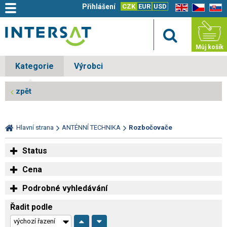
Přihlášení
CZK
EUR
USD
EN
CZ
SK
Můj košík
Kategorie
Výrobci
zpět
Hlavní strana
ANTÉNNÍ TECHNIKA
Rozbočovače
Status
Cena
Podrobné vyhledávání
Řadit podle