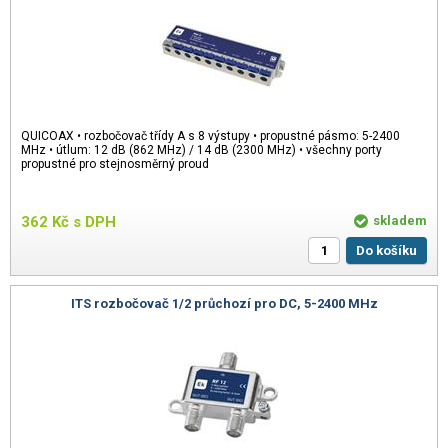
QUICOAX • rozbočovač třídy A s 8 výstupy • propustné pásmo: 5-2400
MHz • útlum: 12 dB (862 MHz) / 14 dB (2300 MHz) • všechny porty
propustné pro stejnosměrný proud
362
Kč
s DPH
skladem
Do košíku
ITS rozbočovač 1/2 průchozí pro DC, 5-2400 MHz