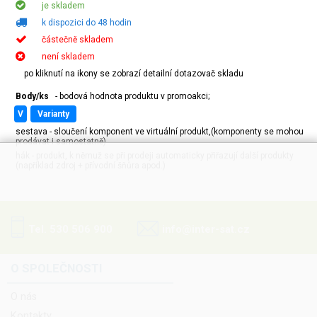
je skladem
k dispozici do 48 hodin
částečně skladem
není skladem
po kliknutí na ikony se zobrazí detailní dotazovač skladu
Body/ks
- bodová hodnota produktu v promoakci;
v
varianty
sestava - sloučení komponent ve virtuální produkt,(komponenty se mohou
prodávat i samostatně)
hák - produkt, k němuž se při prodeji automaticky přiřazují další produkty
(například zdroj + přívodní šňůra apod.)
Tel. 530 506 900
info@inter-sat.cz
O SPOLEČNOSTI
O nás
Kontakty