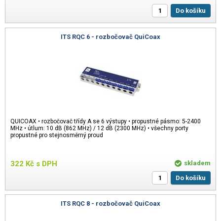
Do košíku
ITS RQC 6 - rozbočovač QuiCoax
QUICOAX • rozbočovač třídy A se 6 výstupy • propustné pásmo: 5-2400
MHz • útlum: 10 dB (862 MHz) / 12 dB (2300 MHz) • všechny porty
propustné pro stejnosměrný proud
322
Kč
s DPH
skladem
Do košíku
ITS RQC 8 - rozbočovač QuiCoax