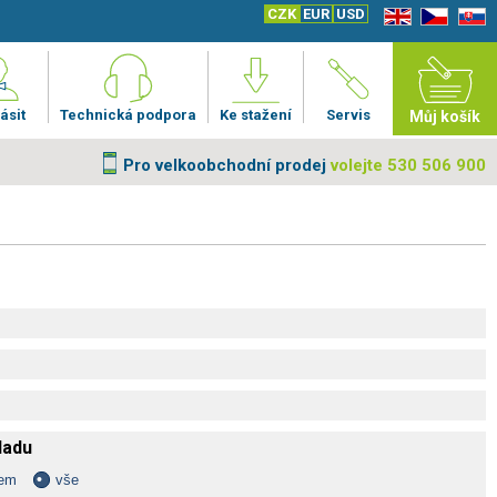
CZK
EUR
USD
EN
CZ
SK
ásit
Technická podpora
Ke stažení
Servis
Můj košík
Pro velkoobchodní prodej
volejte 530 506 900
kladu
dem
vše