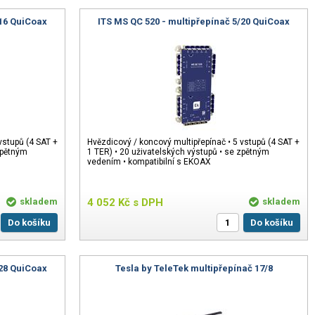
/16 QuiCoax
ITS MS QC 520 - multipřepínač 5/20 QuiCoax
vstupů (4 SAT +
Hvězdicový / koncový multipřepínač • 5 vstupů (4 SAT +
zpětným
1 TER) • 20 uživatelských výstupů • se zpětným
vedením • kompatibilní s EKOAX
skladem
4 052
Kč
s DPH
skladem
Do košíku
Do košíku
/28 QuiCoax
Tesla by TeleTek multipřepínač 17/8