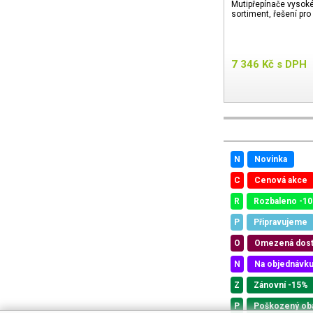
Mutipřepínače vysoké k
sortiment, řešení pro
7 346
Kč
s DPH
N
Novinka
C
Cenová akce
R
Rozbaleno -1
P
Připravujeme
O
Omezená dos
N
Na objednávk
Z
Zánovní -15%
P
Poškozený ob