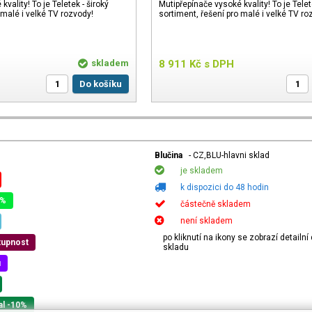
vality! To je Teletek - široký
Mutipřepínače vysoké kvality! To je Telet
 malé i velké TV rozvody!
sortiment, řešení pro malé i velké TV ro
skladem
8 911
Kč
s DPH
Do košíku
Blučina
- CZ,BLU-hlavni sklad
je skladem
k dispozici do 48 hodin
0%
částečně skladem
není skladem
po kliknutí na ikony se zobrazí detailn
tupnost
skladu
u
al -10%