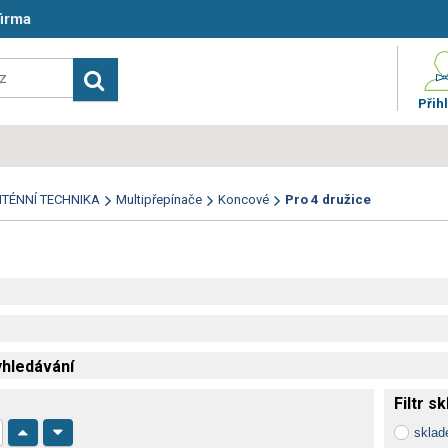
firma
Přihl
TÉNNÍ TECHNIKA
Multipřepínače
Koncové
Pro 4 družice
hledávání
Filtr s
skla