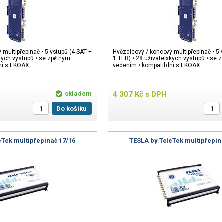
 multipřepínač • 5 vstupů (4 SAT +
Hvězdicový / koncový multipřepínač • 5 
ských výstupů • se zpětným
1 TER) • 28 uživatelských výstupů • se 
lní s EKOAX
vedením • kompatibilní s EKOAX
skladem
4 307
Kč
s DPH
Do košíku
eTek multipřepínač 17/16
TESLA by TeleTek multipřepín