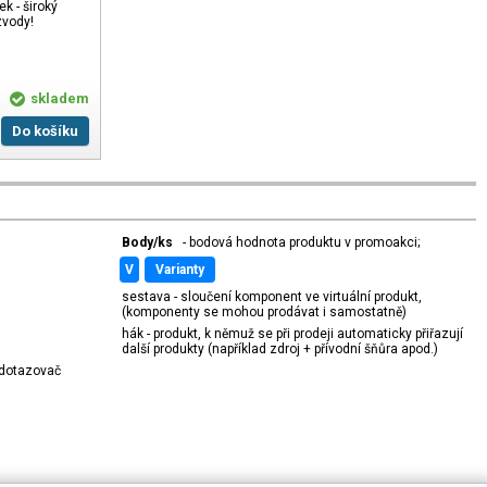
ek - široký
zvody!
skladem
Do košíku
Body/ks
- bodová hodnota produktu v promoakci;
v
varianty
sestava - sloučení komponent ve virtuální produkt,
(komponenty se mohou prodávat i samostatně)
hák - produkt, k němuž se při prodeji automaticky přiřazují
další produkty (například zdroj + přívodní šňůra apod.)
í dotazovač