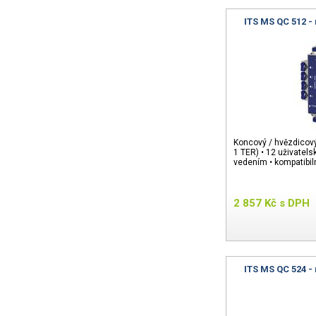
ITS MS QC 512 -
Koncový / hvězdicový
1 TER) • 12 uživatel
vedením • kompatibi
2 857
Kč
s DPH
ITS MS QC 524 -