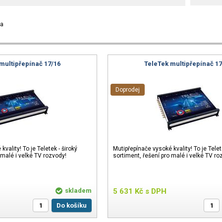
ka
multipřepínač 17/16
TeleTek multipřepínač 17
Doprodej
vality! To je Teletek - široký
Mutipřepínače vysoké kvality! To je Telet
 malé i velké TV rozvody!
sortiment, řešení pro malé i velké TV ro
skladem
5 631
Kč
s DPH
Do košíku