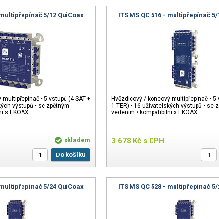
 multipřepínač 5/12 QuiCoax
ITS MS QC 516 - multipřepínač 5
 multipřepínač • 5 vstupů (4 SAT +
Hvězdicový / koncový multipřepínač • 5 
ských výstupů • se zpětným
1 TER) • 16 uživatelských výstupů • se 
lní s EKOAX
vedením • kompatibilní s EKOAX
skladem
3 678
Kč
s DPH
Do košíku
 multipřepínač 5/24 QuiCoax
ITS MS QC 528 - multipřepínač 5