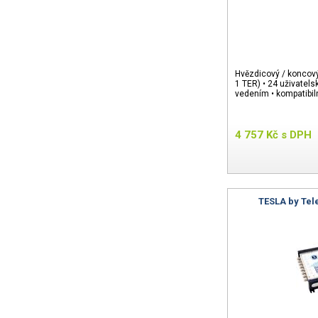
Hvězdicový / koncový
1 TER) • 24 uživatel
vedením • kompatibi
4 757
Kč
s DPH
TESLA by Tel