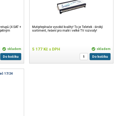
vstupů (4 SAT +
Mutipřepínače vysoké kvality! To je Teletek - široký
zpětným
sortiment, řešení pro malé i velké TV rozvody!
skladem
5 177
Kč
s DPH
skladem
Do košíku
Do košíku
ač 17/24