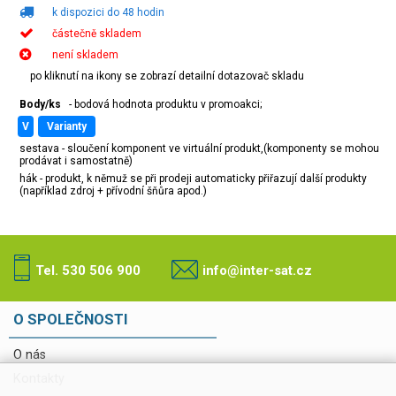
k dispozici do 48 hodin
částečně skladem
není skladem
po kliknutí na ikony se zobrazí detailní dotazovač skladu
Body/ks
- bodová hodnota produktu v promoakci;
v
varianty
sestava - sloučení komponent ve virtuální produkt,(komponenty se mohou
prodávat i samostatně)
hák - produkt, k němuž se při prodeji automaticky přiřazují další produkty
(například zdroj + přívodní šňůra apod.)
Tel. 530 506 900
info@inter-sat.cz
O SPOLEČNOSTI
O nás
Kontakty