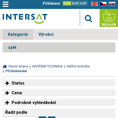
Přihlášení
CZK
EUR
USD
EN
CZ
SK
Můj košík
Kategorie
Výrobci
zpět
Hlavní strana
ANTÉNNÍ TECHNIKA
Měřící technika
Příslušenství
Status
Cena
Podrobné vyhledávání
Řadit podle