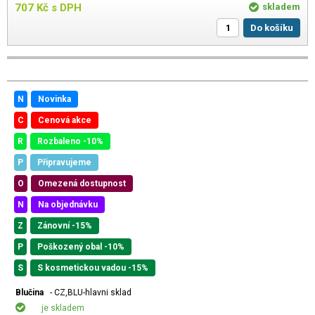
707
Kč
s DPH
skladem
Do košíku
N
Novinka
C
Cenová akce
R
Rozbaleno -10%
P
Připravujeme
O
Omezená dostupnost
N
Na objednávku
Z
Zánovní -15%
P
Poškozený obal -10%
S
S kosmetickou vadou -15%
Blučina
- CZ,BLU-hlavni sklad
je skladem