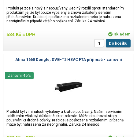
Produkt je zcela nový a nepoužívaný. Jediný rozdíl oproti standardním
produktům je, že byl pouze vybalený a znovu zabalený se vším
příslušenstvím. Krabice je poškozena rozbalením nebo je nahrazena
neoriginální v případě většího poškození. Záruka 24 měsíců
584
Kč
s DPH
skladem
Do košíku
Alma 1660 Dongle, DVB-T2 HEVC FTA přijímač - zánovní
Zánovní -15%
Produkt byl v minulosti vybalený a krátce používaný. Naším servisním
oddělením však byl důkladně zkontrolován. Může obsahovat stopy
používání či drobné oděrky. Krabice je poškozena rozbalením, případně
může být nahrazena za neoriginální. Záruka 24 měsíců.