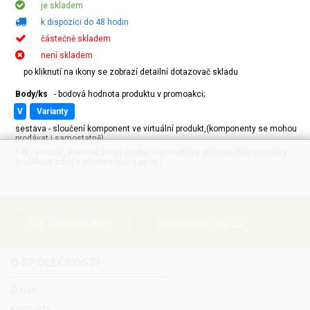
je skladem
k dispozici do 48 hodin
částečně skladem
není skladem
po kliknutí na ikony se zobrazí detailní dotazovač skladu
Body/ks
- bodová hodnota produktu v promoakci;
v
varianty
sestava - sloučení komponent ve virtuální produkt,(komponenty se mohou
prodávat i samostatně)
hák - produkt, k němuž se při prodeji automaticky přiřazují další produkty
(například zdroj + přívodní šňůra apod.)
Tel. 530 506 900
info@inter-sat.cz
O SPOLEČNOSTI
O nás
Kontakty