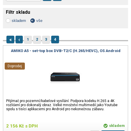
Filtr skladu
skladem
vše
1
2
3
4
AMIKO A5 - set-top box DVB-T2/C (H.265/HEVC), OS Android
Doprodej
Přijímač pro pozemní/kabelové vysílání. Podpora kodeku H.265 a 4K
rozlišení pro dokonalý obraz. Velké množství multimedií jako Youtube
spolu s tisíci aplikacemi pro Android pro nekonečnou zábavu.
2 156
Kč
s DPH
skladem