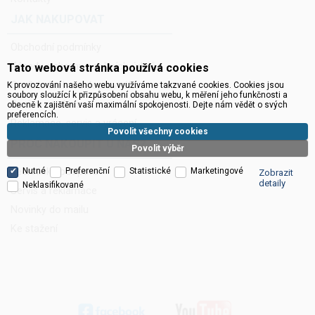
JAK NAKUPOVAT
Obchodní podmínky
Zásady ochrany osobních údajů
Tato webová stránka používá cookies
Ceník balného a dopravného
K provozování našeho webu využíváme takzvané cookies. Cookies jsou
soubory sloužící k přizpůsobení obsahu webu, k měření jeho funkčnosti a
Správa cookies
obecně k zajištění vaší maximální spokojenosti. Dejte nám vědět o svých
preferencích.
Reklamace, servis a vrácení
Povolit všechny cookies
PROČ NAKOUPIT U NÁS?
Povolit výběr
Nutné
Preferenční
Statistické
Marketingové
Technická podpora
Zobrazit
detaily
Neklasifikované
Servis a reklamace
Novinky do mailu
Ke stažení