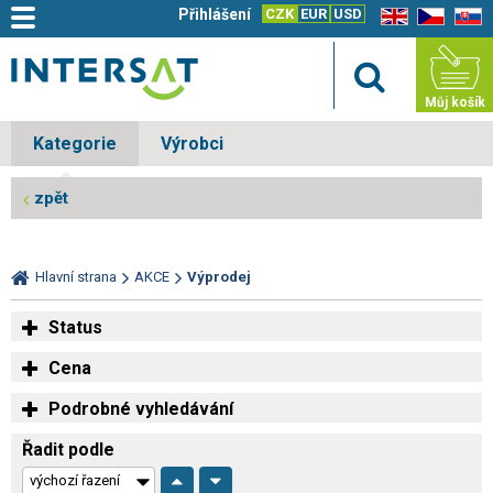
Přihlášení
CZK
EUR
USD
EN
CZ
SK
Můj košík
Kategorie
Výrobci
zpět
Hlavní strana
AKCE
Výprodej
Status
Cena
Podrobné vyhledávání
Řadit podle