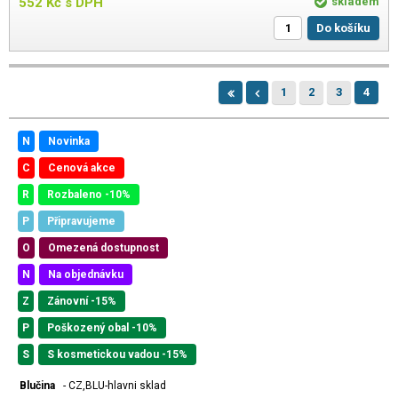
552
Kč
s DPH
skladem
Do košíku
1
2
3
4
N
Novinka
C
Cenová akce
R
Rozbaleno -10%
P
Připravujeme
O
Omezená dostupnost
N
Na objednávku
Z
Zánovní -15%
P
Poškozený obal -10%
S
S kosmetickou vadou -15%
Blučina
- CZ,BLU-hlavni sklad