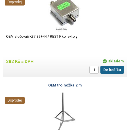
Doprodej
OEM slučovač K37 39+44 / REST F konektory
282
Kč
s DPH
skladem
Do košíku
OEM trojnožka 2 m
Doprodej