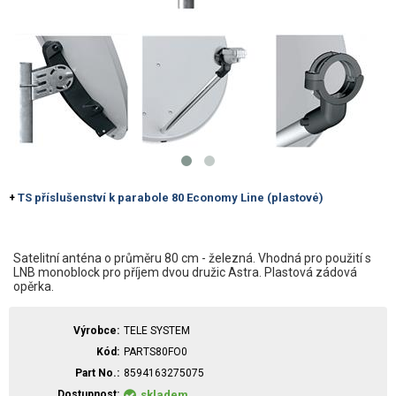
TS příslušenství k parabole 80 Economy Line (plastové)
+
Satelitní anténa o průměru 80 cm - železná. Vhodná pro použití s
LNB monoblock pro příjem dvou družic Astra. Plastová zádová
opěrka.
Výrobce
TELE SYSTEM
Kód
PARTS80FO0
Part No.
8594163275075
Dostupnost
skladem