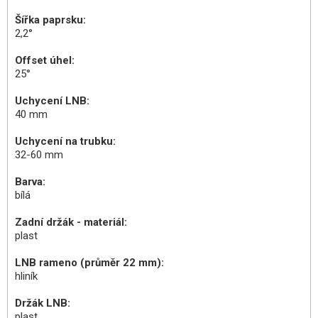
Šířka paprsku:
2,2°
Offset úhel:
25°
Uchycení LNB:
40 mm
Uchycení na trubku:
32-60 mm
Barva:
bílá
Zadní držák - materiál:
plast
LNB rameno (průměr 22 mm):
hliník
Držák LNB:
plast