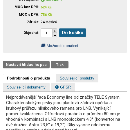
MOC bez DPH
624
Kč
MOC s DPH
756
Kč
Záruka
24 Měsíců
Do košíku
Objednat
Možnosti doručení
Nastavit hlídacího psa
Tisk
Podrobnosti o produktu
Související produkty
Související dokumenty
GPSR
Nejprodávanější řada Economy line od značky TELE System.
Charakteristickými prvky jsou plastová zádová opěrka a
kruhový průřezu hliníkového ramena pro LNB. Vynikající
poměr kvalita/cena. Offsetová parabola o průměru 80 cm je
vhodná v kombinaci s LNB monoblockem 4,3° (konvertor na
dvě družice Astra 23,5° a 19,2°). Díky vysoce odolnému