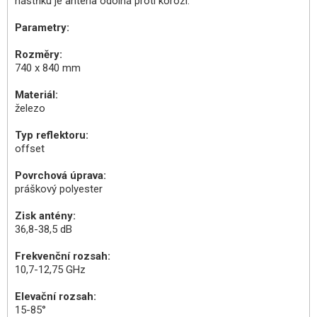
nástřiku je anténa odolná proti korozi.
Parametry:
Rozměry:
740 x 840 mm
Materiál:
železo
Typ reflektoru:
offset
Povrchová úprava:
práškový polyester
Zisk antény:
36,8-38,5 dB
Frekvenční rozsah:
10,7-12,75 GHz
Elevační rozsah:
15-85°