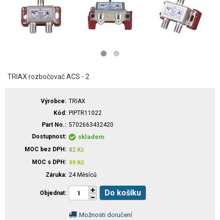
TRIAX rozbočovač ACS - 2
Výrobce
TRIAX
Kód
PIPTR11022
Part No.
5702663432420
Dostupnost
skladem
MOC bez DPH
82
Kč
MOC s DPH
99
Kč
Záruka
24 Měsíců
Do košíku
Objednat
Možnosti doručení