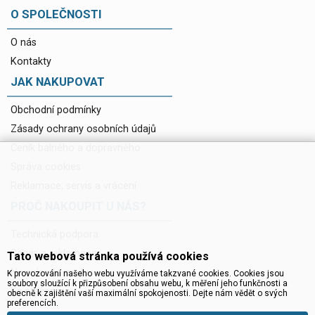
O SPOLEČNOSTI
O nás
Kontakty
JAK NAKUPOVAT
Obchodní podmínky
Zásady ochrany osobních údajů
Ceník balného a dopravného
Správa cookies
Reklamace, servis a vrácení
PROČ NAKOUPIT U NÁS?
Technická podpora
Servis a reklamace
Tato webová stránka používá cookies
Novinky do mailu
K provozování našeho webu využíváme takzvané cookies. Cookies jsou
soubory sloužící k přizpůsobení obsahu webu, k měření jeho funkčnosti a
Ke stažení
obecně k zajištění vaší maximální spokojenosti. Dejte nám vědět o svých
preferencích.