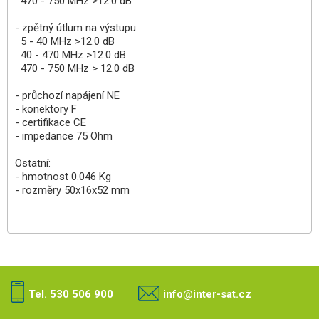
470 - 750 MHz >12.0 dB
- zpětný útlum na výstupu:
5 - 40 MHz >12.0 dB
40 - 470 MHz >12.0 dB
470 - 750 MHz > 12.0 dB
- průchozí napájení NE
- konektory F
- certifikace CE
- impedance 75 Ohm
Ostatní:
- hmotnost 0.046 Kg
- rozměry 50x16x52 mm
Tel. 530 506 900
info@inter-sat.cz