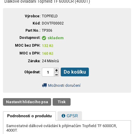
Dálkové ovládání Topfield TF 6000CR (4000T)
Výrobce
TOPFIELD
Kód
DOVTF00002
Part No.
TP306
Dostupnost
skladem
MOC bez DPH
132
Kč
MOC s DPH
160
Kč
Záruka
24 Měsíců
Do košíku
Objednat
Možnosti doručení
Nastavit hlídacího psa
Tisk
Podrobnosti o produktu
GPSR
Samostatné dálkové ovládání k přijímačům Topfield TF 6000CR,
4000T.