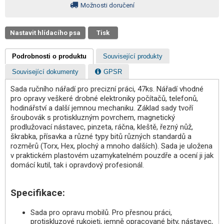
Možnosti doručení
Nastavit hlídacího psa
Tisk
Podrobnosti o produktu
Související produkty
Související dokumenty
GPSR
Sada ručního nářadí pro precizní práci, 47ks. Nářadí vhodné
pro opravy veškeré drobné elektroniky počítačů, telefonů,
hodinářství a další jemnou mechaniku. Základ sady tvoří
šroubovák s protiskluzným povrchem, magnetický
prodlužovací nástavec, pinzeta, ráčna, kleště, řezný nůž,
škrabka, přísavka a různé typy bitů různých standardů a
rozměrů (Torx, Hex, plochý a mnoho dalších). Sada je uložena
v praktickém plastovém uzamykatelném pouzdře a ocení ji jak
domácí kutil, tak i opravdový profesionál.
Specifikace:
Sada pro opravu mobilů. Pro přesnou práci,
protiskluzové rukojeti, jemně opracované bity, nástavec,