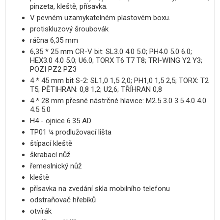
pinzeta, kleště, přísavka.
V pevném uzamykatelném plastovém boxu.
protiskluzový šroubovák
ráčna 6,35 mm
6,35 * 25 mm CR-V bit: SL3.0 4.0 5.0; PH4.0 5.0 6.0;
HEX3.0 4.0 5.0; U6.0; TORX T6 T7 T8; TRI-WING Y2 Y3;
POZI PZ2 PZ3
4 * 45 mm bit S-2: SL1,0 1,5 2,0; PH1,0 1,5 2,5; TORX: T2
T5; PĚTIHRAN: 0,8 1,2; U2,6; TŘÍHRAN 0,8
4 * 28 mm přesné nástrčné hlavice: M2.5 3.0 3.5 4.0 4.0
4.5 5.0
H4 - ojnice 6.35 AD
TP01 ¼ prodlužovací lišta
štípací kleště
škrabací nůž
řemeslnický nůž
kleště
přísavka na zvedání skla mobilního telefonu
odstraňovač hřebíků
otvírák