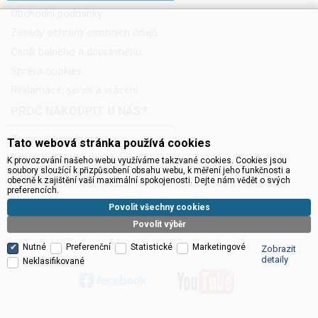
Obchodní podmínky
Zásady ochrany osobních údajů
Ceník balného a dopravného
Správa cookies
Reklamace, servis a vrácení
PROČ NAKOUPIT U NÁS?
Technická podpora
Tato webová stránka používá cookies
Servis a reklamace
K provozování našeho webu využíváme takzvané cookies. Cookies jsou
soubory sloužící k přizpůsobení obsahu webu, k měření jeho funkčnosti a
Novinky do mailu
obecně k zajištění vaší maximální spokojenosti. Dejte nám vědět o svých
preferencích.
Ke stažení
Povolit všechny cookies
Povolit výběr
Nutné
Preferenční
Statistické
Marketingové
Zobrazit
detaily
Neklasifikované