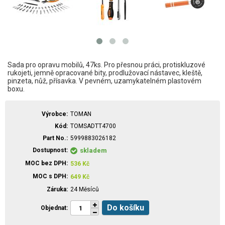
Sada pro opravu mobilů, 47ks. Pro přesnou práci, protiskluzové
rukojeti, jemně opracované bity, prodlužovací nástavec, kleště,
pinzeta, nůž, přísavka. V pevném, uzamykatelném plastovém
boxu.
Výrobce
TOMAN
Kód
TOMSADTT4700
Part No.
5999883026182
Dostupnost
skladem
MOC bez DPH
536
Kč
MOC s DPH
649
Kč
Záruka
24 Měsíců
Do košíku
Objednat