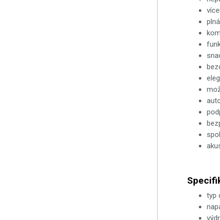
více
plná
komp
funk
sna
bez
ele
mož
aut
podp
bez
spo
akus
Specifi
typ
napá
výdr