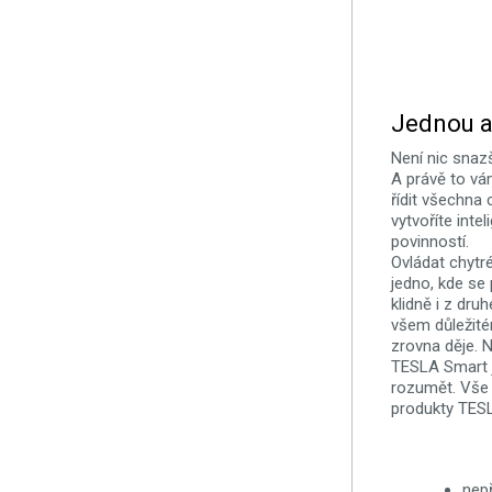
Jednou a
Není nic snaz
A právě to vá
řídit všechna
vytvoříte inte
povinností.
Ovládat chytr
jedno, kde se
klidně i z dru
všem důležité
zrovna děje. 
TESLA Smart j
rozumět. Vše j
produkty TESL
nepř