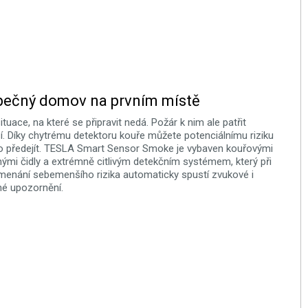
pečný domov na prvním místě
tuace, na které se připravit nedá. Požár k nim ale patřit
. Díky chytrému detektoru kouře můžete potenciálnímu riziku
 předejít. TESLA Smart Sensor Smoke je vybaven kouřovými
lnými čidly a extrémně citlivým detekčním systémem, který při
enání sebemenšího rizika automaticky spustí zvukové i
né upozornění.