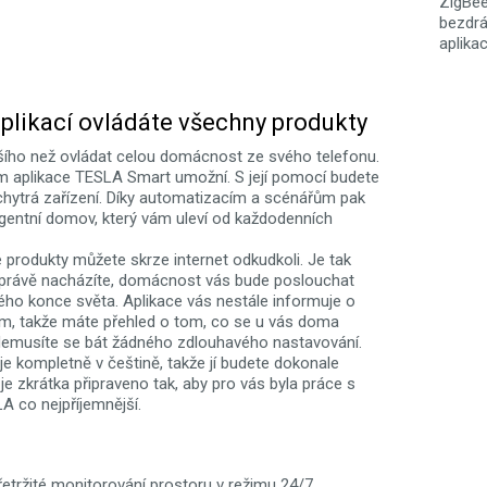
ZigBee
bezdrá
aplikac
plikací ovládáte všechny produkty
šího než ovládat celou domácnost ze svého telefonu.
m aplikace TESLA Smart umožní. S její pomocí budete
 chytrá zařízení. Díky automatizacím a scénářům pak
ligentní domov, který vám uleví od každodenních
é produkty můžete skrze internet odkudkoli. Je tak
 právě nacházíte, domácnost vás bude poslouchat
hého konce světa. Aplikace vás nestále informuje o
m, takže máte přehled o tom, co se u vás doma
Nemusíte se bát žádného zdlouhavého nastavování.
e kompletně v češtině, takže jí budete dokonale
e zkrátka připraveno tak, aby pro vás byla práce s
A co nejpříjemnější.
etržité monitorování prostoru v režimu 24/7