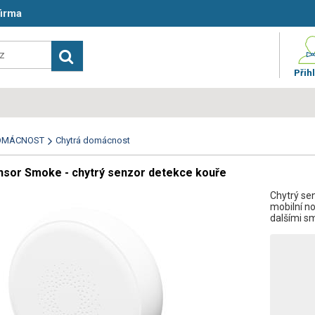
firma
Přihl
OMÁCNOST
Chytrá domácnost
sor Smoke - chytrý senzor detekce kouře
Chytrý sen
mobilní no
dalšími s