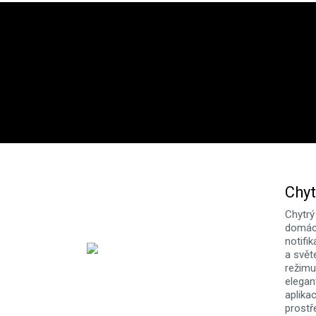
Chyt
Chytrý
domácn
notifi
a svět
režimu 
elegan
aplika
prostř