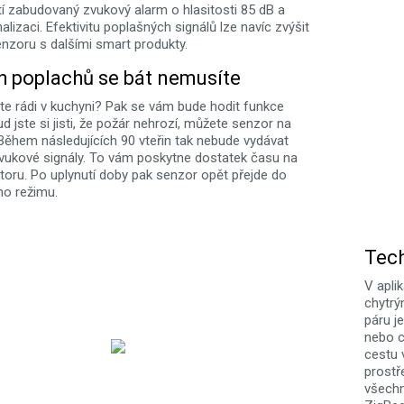
í zabudovaný zvukový alarm o hlasitosti 85 dB a
alizaci. Efektivitu poplašných signálů lze navíc zvýšit
nzoru s dalšími smart produkty.
h poplachů se bát nemusíte
te rádi v kuchyni? Pak se vám bude hodit funkce
d jste si jisti, že požár nehrozí, můžete senzor na
 Během následujících 90 vteřin tak nebude vydávat
zvukové signály. To vám poskytne dostatek času na
storu. Po uplynutí doby pak senzor opět přejde do
ho režimu.
Tech
V apli
chytrý
páru je
nebo c
cestu 
prostř
všechn