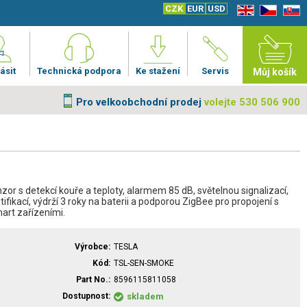
CZK
EUR
USD
EN
CZ
SK
ásit
Technická podpora
Ke stažení
Servis
Můj košík
Pro velkoobchodní prodej
volejte 530 506 900
zor s detekcí kouře a teploty, alarmem 85 dB, světelnou signalizací,
tifikací, výdrží 3 roky na baterii a podporou ZigBee pro propojení s
mart zařízeními.
Výrobce
TESLA
Kód
TSL-SEN-SMOKE
Part No.
8596115811058
Dostupnost
skladem