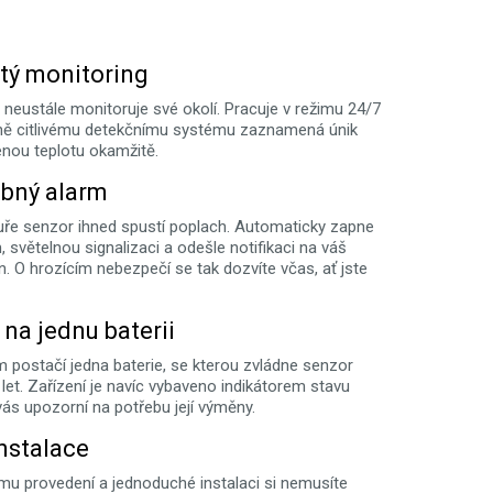
itý monitoring
 neustále monitoruje své okolí. Pracuje v režimu 24/7
ně citlivému detekčnímu systému zaznamená únik
enou teplotu okamžitě.
bný alarm
ouře senzor ihned spustí poplach. Automaticky zapne
 světelnou signalizaci a odešle notifikaci na váš
n. O hrozícím nebezpečí se tak dozvíte včas, ať jste
 na jednu baterii
 postačí jedna baterie, se kterou zvládne senzor
let. Zařízení je navíc vybaveno indikátorem stavu
vás upozorní na potřebu její výměny.
nstalace
ímu provedení a jednoduché instalaci si nemusíte