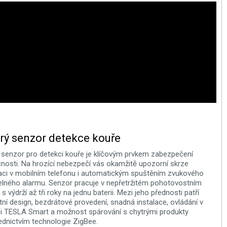
rý senzor detekce kouře
 senzor pro detekci kouře je klíčovým prvkem zabezpečení
osti. Na hrozící nebezpečí vás okamžitě upozorní skrze
kaci v mobilním telefonu i automatickým spuštěním zvukového
elného alarmu. Senzor pracuje v nepřetržitém pohotovostním
s výdrží až tři roky na jednu baterii. Mezi jeho přednosti patří
tní design, bezdrátové provedení, snadná instalace, ovládání v
ci TESLA Smart a možnost spárování s chytrými produkty
ednictvím technologie ZigBee.