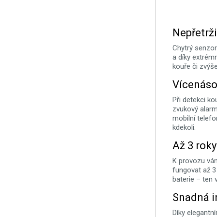
Nepřetrž
Chytrý senzor
a díky extrém
kouře či zvýš
Vícenáso
Při detekci k
zvukový alarm,
mobilní telefo
kdekoli.
Až 3 roky
K provozu vám
fungovat až 3 
baterie – ten 
Snadná i
Díky elegantn