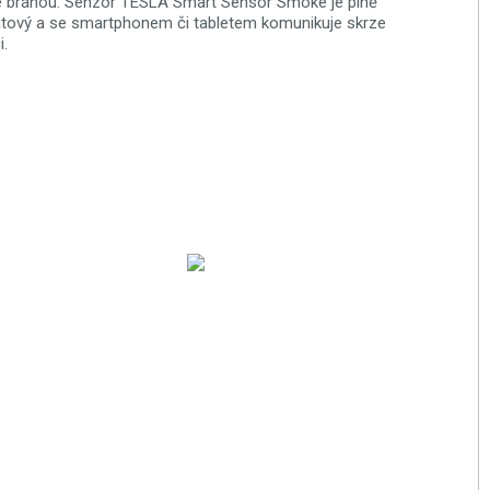
 bránou. Senzor TESLA Smart Sensor Smoke je plně
tový a se smartphonem či tabletem komunikuje skrze
i.