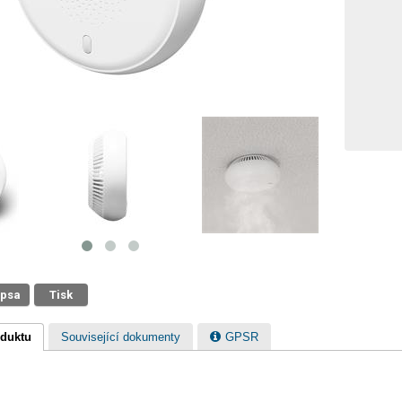
 psa
Tisk
oduktu
Související dokumenty
GPSR