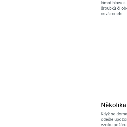
lámat hlavu s
šroubků či obo
nevšimnete.
Několika
Když se doma 
odešle upozo
vzniku požáru