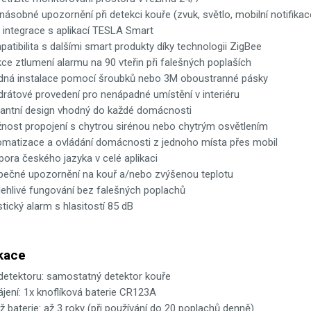
násobné upozornění při detekci kouře (zvuk, světlo, mobilní notifikac
 integrace s aplikací TESLA Smart
atibilita s dalšími smart produkty díky technologii ZigBee
ce ztlumení alarmu na 90 vteřin při falešných poplaších
dná instalace pomocí šroubků nebo 3M oboustranné pásky
drátové provedení pro nenápadné umístění v interiéru
gantní design vhodný do každé domácnosti
nost propojení s chytrou sirénou nebo chytrým osvětlením
omatizace a ovládání domácnosti z jednoho místa přes mobil
ora českého jazyka v celé aplikaci
pečné upozornění na kouř a/nebo zvýšenou teplotu
lehlivé fungování bez falešných poplachů
tický alarm s hlasitostí 85 dB
kace
 detektoru: samostatný detektor kouře
jení: 1x knoflíková baterie CR123A
ž baterie: až 3 roky (při používání do 20 poplachů denně)