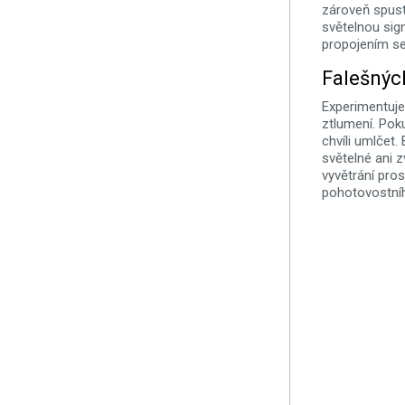
zároveň spust
světelnou sign
propojením se
Falešnýc
Experimentuje
ztlumení. Poku
chvíli umlčet.
světelné ani 
vyvětrání pro
pohotovostní