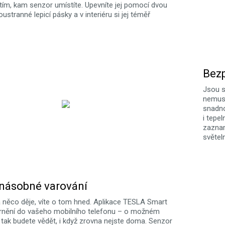
 tím, kam senzor umístíte. Upevníte jej pomocí dvou
ustranné lepicí pásky a v interiéru si jej téměř
Bez
Jsou si
nemusí
snadno
i tepe
zaznam
světel
násobné varování
něco děje, víte o tom hned. Aplikace TESLA Smart
rnění do vašeho mobilního telefonu – o možném
 tak budete vědět, i když zrovna nejste doma. Senzor