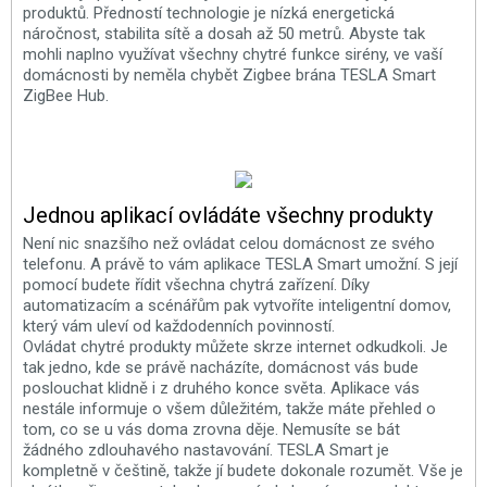
produktů. Předností technologie je nízká energetická
náročnost, stabilita sítě a dosah až 50 metrů. Abyste tak
mohli naplno využívat všechny chytré funkce sirény, ve vaší
domácnosti by neměla chybět Zigbee brána TESLA Smart
ZigBee Hub.
Jednou aplikací ovládáte všechny produkty
Není nic snazšího než ovládat celou domácnost ze svého
telefonu. A právě to vám aplikace TESLA Smart umožní. S její
pomocí budete řídit všechna chytrá zařízení. Díky
automatizacím a scénářům pak vytvoříte inteligentní domov,
který vám uleví od každodenních povinností.
Ovládat chytré produkty můžete skrze internet odkudkoli. Je
tak jedno, kde se právě nacházíte, domácnost vás bude
poslouchat klidně i z druhého konce světa. Aplikace vás
nestále informuje o všem důležitém, takže máte přehled o
tom, co se u vás doma zrovna děje. Nemusíte se bát
žádného zdlouhavého nastavování. TESLA Smart je
kompletně v češtině, takže jí budete dokonale rozumět. Vše je