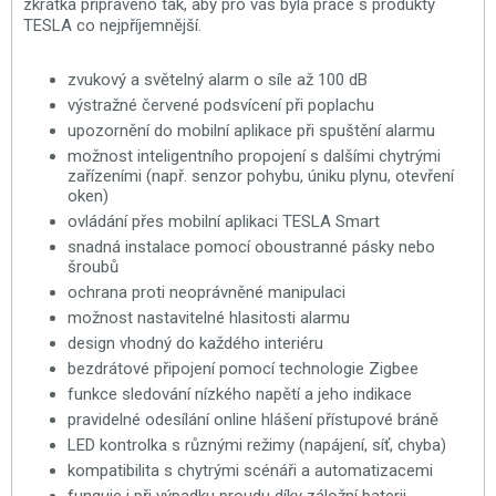
zkrátka připraveno tak, aby pro vás byla práce s produkty
TESLA co nejpříjemnější.
zvukový a světelný alarm o síle až 100 dB
výstražné červené podsvícení při poplachu
upozornění do mobilní aplikace při spuštění alarmu
možnost inteligentního propojení s dalšími chytrými
zařízeními (např. senzor pohybu, úniku plynu, otevření
oken)
ovládání přes mobilní aplikaci TESLA Smart
snadná instalace pomocí oboustranné pásky nebo
šroubů
ochrana proti neoprávněné manipulaci
možnost nastavitelné hlasitosti alarmu
design vhodný do každého interiéru
bezdrátové připojení pomocí technologie Zigbee
funkce sledování nízkého napětí a jeho indikace
pravidelné odesílání online hlášení přístupové bráně
LED kontrolka s různými režimy (napájení, síť, chyba)
kompatibilita s chytrými scénáři a automatizacemi