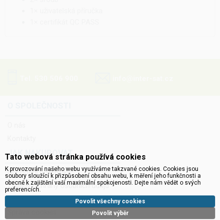
1× uživatelská příručka
1× certifikát QC PASS
Tel. 530 506 900
info@inter-sat.cz
O SPOLEČNOSTI
O nás
Kontakty
JAK NAKUPOVAT
Tato webová stránka používá cookies
K provozování našeho webu využíváme takzvané cookies. Cookies jsou
Obchodní podmínky
soubory sloužící k přizpůsobení obsahu webu, k měření jeho funkčnosti a
obecně k zajištění vaší maximální spokojenosti. Dejte nám vědět o svých
Zásady ochrany osobních údajů
preferencích.
Ceník balného a dopravného
Povolit všechny cookies
Správa cookies
Povolit výběr