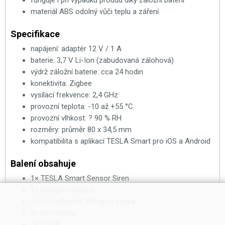
funguje i při výpadku proudu díky záložní baterii
materiál ABS odolný vůči teplu a záření
Specifikace
napájení: adaptér 12 V / 1 A
baterie: 3,7 V Li-Ion (zabudovaná zálohová)
výdrž záložní baterie: cca 24 hodin
konektivita: Zigbee
vysílací frekvence: 2,4 GHz
provozní teplota: -10 až +55 °C
provozní vlhkost: ? 90 % RH
rozměry: průměr 80 x 34,5 mm
kompatibilita s aplikací TESLA Smart pro iOS a Android
Balení obsahuje
1× TESLA Smart Sensor Siren
1× napájecí adaptér
1× oboustranná 3M lepicí páska
2× hmoždinka
2× šroub