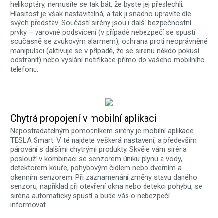
helikoptéry, nemusíte se tak bát, že byste jej přeslechli.
Hlasitost je však nastavitelná, a tak ji snadno upravíte dle
svých představ. Součástí sirény jsou i další bezpečnostní
prvky – varovné podsvícení (v případě nebezpečí se spustí
současně se zvukovým alarmem), ochrana proti neoprávněné
manipulaci (aktivuje se v případě, že se sirénu někdo pokusí
odstranit) nebo vyslání notifikace přímo do vašeho mobilního
telefonu.
Chytrá propojení v mobilní aplikaci
Nepostradatelným pomocníkem sirény je mobilní aplikace
TESLA Smart. V té najdete veškerá nastavení, a především
párování s dalšími chytrými produkty. Skvěle vám siréna
poslouží v kombinaci se senzorem úniku plynu a vody,
detektorem kouře, pohybovým čidlem nebo dveřním a
okenním senzorem. Při zaznamenání změny stavu daného
senzoru, například při otevření okna nebo detekci pohybu, se
siréna automaticky spustí a bude vás o nebezpečí
informovat.