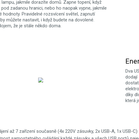
t lampu, jakmile dorazíte domů. Zapne topení, když
e pod zadanou hranici, nebo ho naopak vypne, jakmile
 hodnoty. Pravidelné rozsvícení světel, zapnutí
dby můžete nastavit, i když budete na dovolené.
 dojem, že je stále někdo doma.
Ener
Dva US
dodají
dostat
elektr
díky d
která 
ájení až 7 zařízení současně (4x 220V zásuvky, 2x USB-A, 1x USB-C)
nost samostatného ovládání každé zásuvky a všech USB portů naj