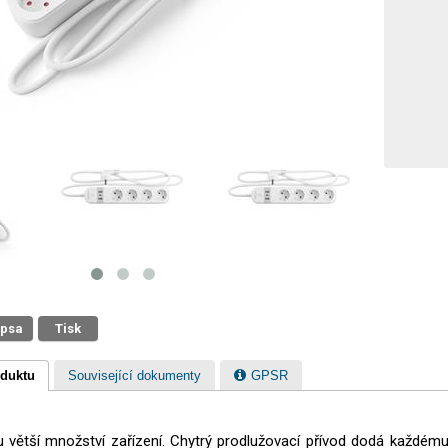
 psa
Tisk
oduktu
Související dokumenty
GPSR
u větší množství zařízení. Chytrý prodlužovací přívod dodá každému