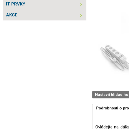
IT PRVKY
AKCE
Nastavit hlídacího
Podrobnosti o pr
Ovládejte na dálk