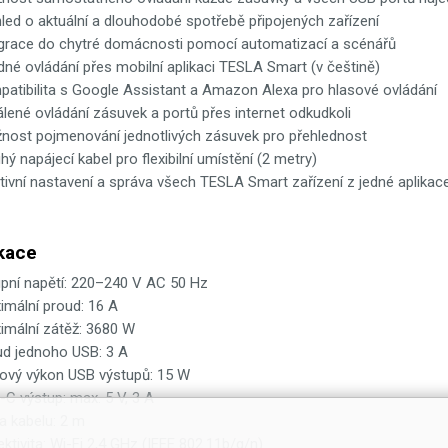
led o aktuální a dlouhodobé spotřebě připojených zařízení
egrace do chytré domácnosti pomocí automatizací a scénářů
né ovládání přes mobilní aplikaci TESLA Smart (v češtině)
patibilita s Google Assistant a Amazon Alexa pro hlasové ovládání
lené ovládání zásuvek a portů přes internet odkudkoli
nost pojmenování jednotlivých zásuvek pro přehlednost
hý napájecí kabel pro flexibilní umístění (2 metry)
itivní nastavení a správa všech TESLA Smart zařízení z jedné aplikac
kace
upní napětí: 220–240 V AC 50 Hz
imální proud: 16 A
imální zátěž: 3680 W
ud jednoho USB: 3 A
kový výkon USB výstupů: 15 W
C výstup: max. 5 V, 3 A
a kabelu: 2 m
ktivita: Wi-Fi 2,4 GHz (IEEE 802.11b/g/n)