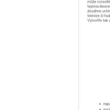
může rozsvíti
teplota klesn
dosáhne určité
televize či hu
Vytvoříte tak
nap
mož