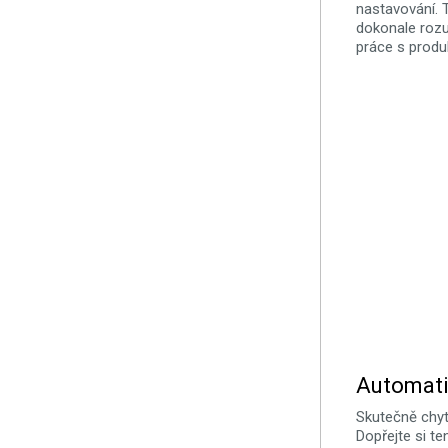
nastavování. 
dokonale rozu
práce s produ
Automatiz
Skutečně chytr
Dopřejte si t