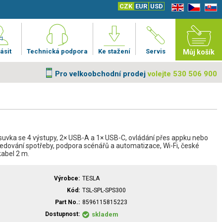
CZK
EUR
USD
EN
CZ
SK
ásit
Technická podpora
Ke stažení
Servis
Můj košík
Pro velkoobchodní prodej
volejte 530 506 900
suvka se 4 výstupy, 2× USB-A a 1× USB-C, ovládání přes appku nebo
ledování spotřeby, podpora scénářů a automatizace, Wi-Fi, české
kabel 2 m.
Výrobce
TESLA
Kód
TSL-SPL-SPS300
Part No.
8596115815223
Dostupnost
skladem