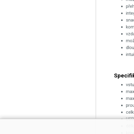
přeh
int
snad
kom
vzdá
mož
dlou
intu
Specifi
vst
max
max
pro
cel
USB-
délk
kone