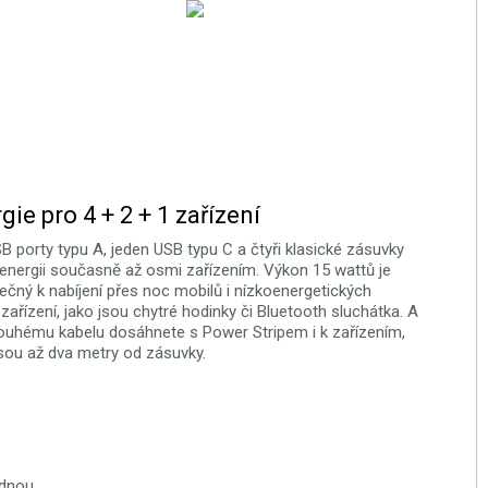
gie pro 4 + 2 + 1 zařízení
B porty typu A, jeden USB typu C a čtyři klasické zásuvky
 energii současně až osmi zařízením. Výkon 15 wattů je
ečný k nabíjení přes noc mobilů i nízkoenergetických
ozařízení, jako jsou chytré hodinky či Bluetooth sluchátka. A
louhému kabelu dosáhnete s Power Stripem i k zařízením,
jsou až dva metry od zásuvky.
ednou