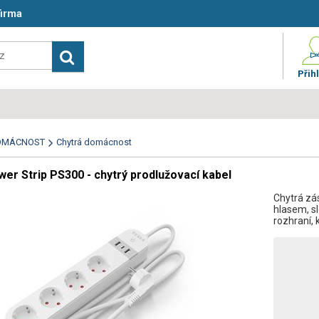
firma
Přihl
OMÁCNOST
Chytrá domácnost
r Strip PS300 - chytrý prodlužovací kabel
Chytrá zá
hlasem, s
rozhraní, 