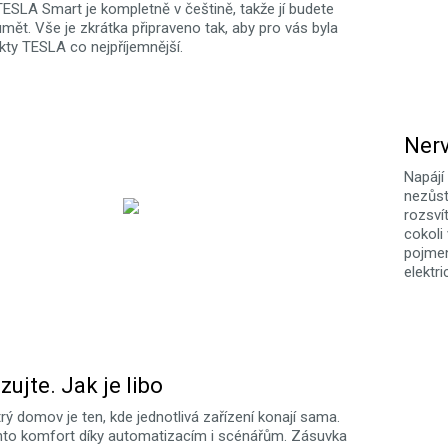
TESLA Smart je kompletně v češtině, takže jí budete
mět. Vše je zkrátka připraveno tak, aby pro vás byla
kty TESLA co nejpříjemnější.
Nerv
Napájí
nezůst
rozsvít
cokoli 
pojmen
elektri
ujte. Jak je libo
ý domov je ten, kde jednotlivá zařízení konají sama.
ento komfort díky automatizacím i scénářům. Zásuvka