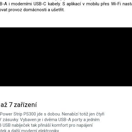
-A i moderními USB-C kabely. S aplikací v mobilu přes Wi-Fi nasta
vat provoz domácnosti a ušetřit.
až 7 zařízení
ower Strip PS300 jde s dobou. Nenabízí totiž jen čtyři
 zásuvky. Vybaven je i dvěma USB-A porty a jedním
 USB nabíječek tak přináší komfort pro napájení
tek a další moderní elektroniky.