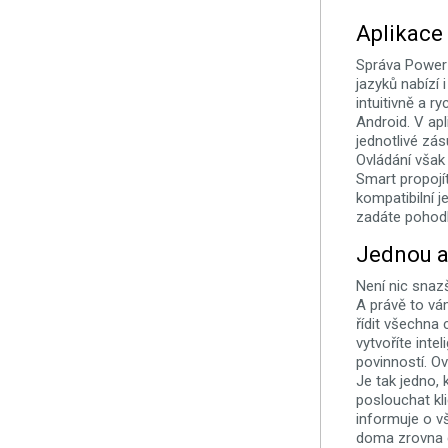
Aplikace
Správa Power S
jazyků nabízí 
intuitivně a r
Android. V apl
jednotlivé zás
Ovládání však
Smart propojít
kompatibilní 
zadáte pohod
Jednou a
Není nic snaz
A právě to vá
řídit všechna
vytvoříte inte
povinností. Ov
Je tak jedno,
poslouchat kl
informuje o v
doma zrovna 