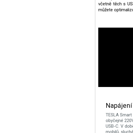
včetně těch s USB
můžete optimalizo
Napájení 
TESLA Smart P
obyčejné 220V
USB-C. V době
mobilů, sluchá