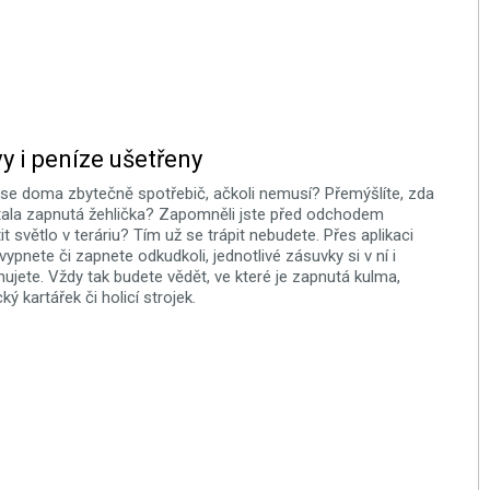
y i peníze ušetřeny
 se doma zbytečně spotřebič, ačkoli nemusí? Přemýšlíte, zda
ala zapnutá žehlička? Zapomněli jste před odchodem
it světlo v teráriu? Tím už se trápit nebudete. Přes aplikaci
vypnete či zapnete odkudkoli, jednotlivé zásuvky si v ní i
ujete. Vždy tak budete vědět, ve které je zapnutá kulma,
cký kartářek či holicí strojek.