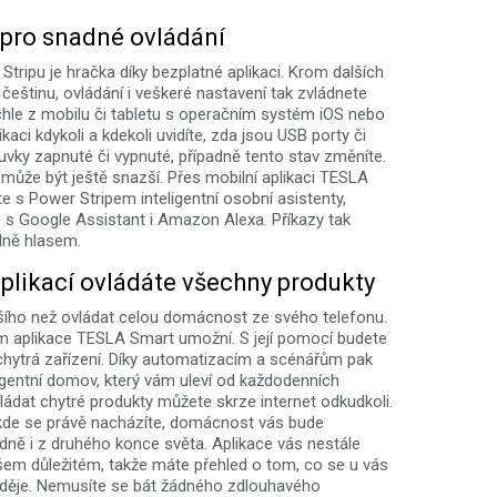
 pro snadné ovládání
tripu je hračka díky bezplatné aplikaci. Krom dalších
i češtinu, ovládání i veškeré nastavení tak zvládnete
ychle z mobilu či tabletu s operačním systém iOS nebo
ikaci kdykoli a kdekoli uvidíte, zda jsou USB porty či
uvky zapnuté či vypnuté, případně tento stav změníte.
 může být ještě snazší. Přes mobilní aplikaci TESLA
e s Power Stripem inteligentní osobní asistenty,
je s Google Assistant i Amazon Alexa. Příkazy tak
lně hlasem.
plikací ovládáte všechny produkty
šího než ovládat celou domácnost ze svého telefonu.
m aplikace TESLA Smart umožní. S její pomocí budete
 chytrá zařízení. Díky automatizacím a scénářům pak
ligentní domov, který vám uleví od každodenních
ládat chytré produkty můžete skrze internet odkudkoli.
 kde se právě nacházíte, domácnost vás bude
idně i z druhého konce světa. Aplikace vás nestále
šem důležitém, takže máte přehled o tom, co se u vás
děje. Nemusíte se bát žádného zdlouhavého