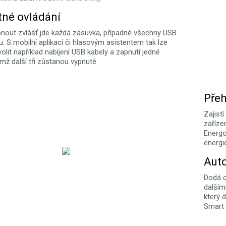
né ovládání
nout zvlášť jde každá zásuvka, případně všechny USB
. S mobilní aplikací či hlasovým asistentem tak lze
lit například nabíjení USB kabely a zapnutí jedné
mž další tři zůstanou vypnuté.
Přeh
Zajist
zaříze
Energo
energi
Auto
Dodá c
dalšími
který 
Smart 