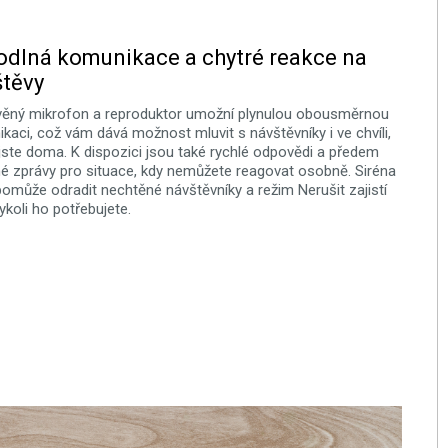
dlná komunikace a chytré reakce na
těvy
ěný mikrofon a reproduktor umožní plynulou obousměrnou
kaci, což vám dává možnost mluvit s návštěvníky i ve chvíli,
jste doma. K dispozici jsou také rychlé odpovědi a předem
é zprávy pro situace, kdy nemůžete reagovat osobně. Siréna
pomůže odradit nechtěné návštěvníky a režim Nerušit zajistí
dykoli ho potřebujete.