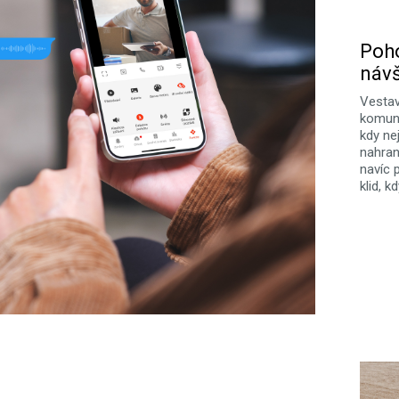
Poho
návš
Vestav
komuni
kdy ne
nahran
navíc 
klid, k