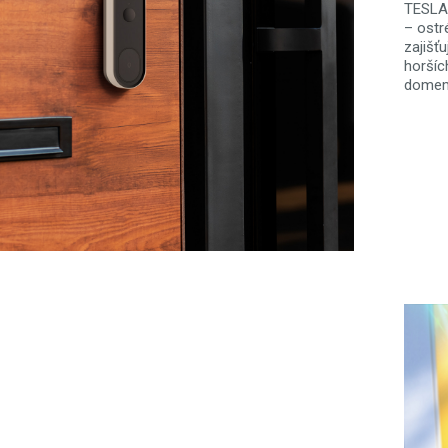
TESLA 
– ostr
zajišťu
horšíc
domem