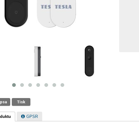
 psa
Tisk
oduktu
GPSR