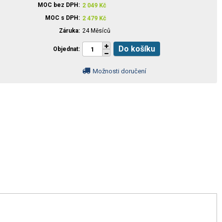
MOC bez DPH
2 049
Kč
MOC s DPH
2 479
Kč
Záruka
24 Měsíců
Do košíku
Objednat
Možnosti doručení