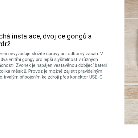
há instalace, dvojice gongů a
ýdrž
zení nevyžaduje složité úpravy ani odborný zásah. V
 dva vnitřní gongy pro lepší slyšitelnost v různých
nosti. Zvonek je napájen vestavěnou dobíjecí baterií
kolika měsíců. Provoz je možné zajistit pravidelným
o trvalým připojením ke zdroji přes konektor USB-C.