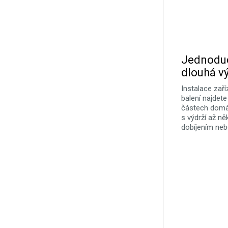
Jednoduc
dlouhá v
Instalace zaří
balení najdete
částech domác
s výdrží až ně
dobíjením neb