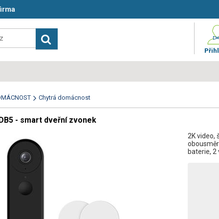
firma
Přihl
OMÁCNOST
Chytrá domácnost
B5 - smart dveřní zvonek
2K video, 
obousměrn
baterie, 2