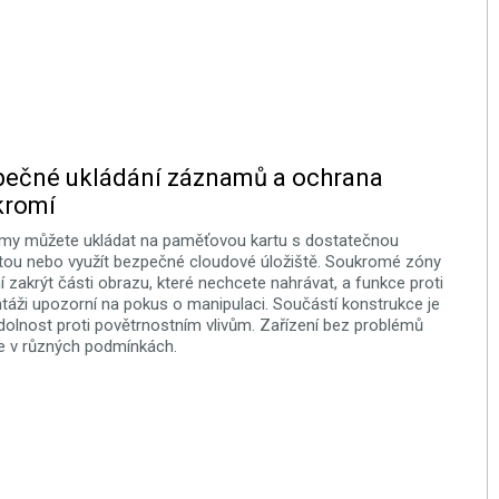
pečné ukládání záznamů a ochrana
kromí
y můžete ukládat na paměťovou kartu s dostatečnou
tou nebo využít bezpečné cloudové úložiště. Soukromé zóny
 zakrýt části obrazu, které nechcete nahrávat, a funkce proti
áži upozorní na pokus o manipulaci. Součástí konstrukce je
dolnost proti povětrnostním vlivům. Zařízení bez problémů
e v různých podmínkách.