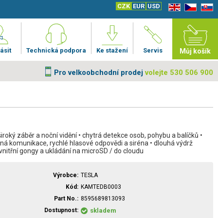
CZK
EUR
USD
EN
CZ
SK
ásit
Technická podpora
Ke stažení
Servis
Můj košík
Pro velkoobchodní prodej
volejte 530 506 900
široký záběr a noční vidění • chytrá detekce osob, pohybu a balíčků •
á komunikace, rychlé hlasové odpovědi a siréna • dlouhá výdrž
 vnitřní gongy a ukládání na microSD / do cloudu
Výrobce
TESLA
Kód
KAMTEDB0003
Part No.
8595689813093
Dostupnost
skladem