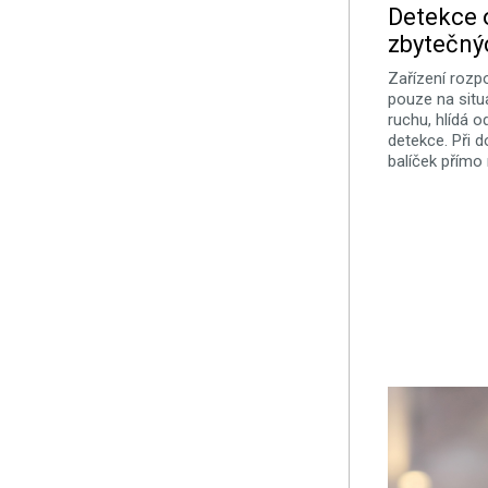
Detekce 
zbytečný
Zařízení rozp
pouze na situ
ruchu, hlídá o
detekce. Při 
balíček přímo