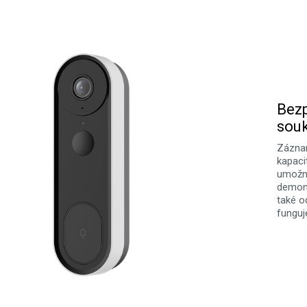
Bez
sou
Záznam
kapaci
umožní
demont
také o
funguj