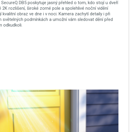
SecureQ DB5 poskytuje jasný přehled o tom, kdo stojí u dveří
é 2K rozlišení, široké zorné pole a spolehlivé noční vidění
jí kvalitní obraz ve dne i v noci. Kamera zachytí detaily i při
h světelných podmínkách a umožní vám sledovat dění před
 odkudkoli.