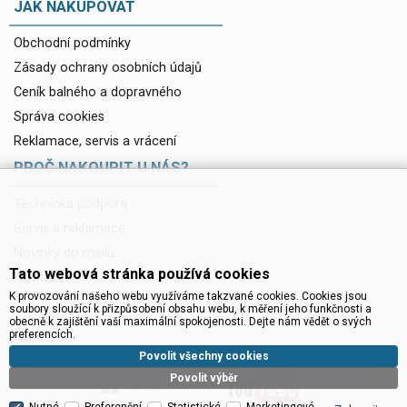
JAK NAKUPOVAT
Obchodní podmínky
Zásady ochrany osobních údajů
Ceník balného a dopravného
Správa cookies
Reklamace, servis a vrácení
PROČ NAKOUPIT U NÁS?
Technická podpora
Servis a reklamace
Novinky do mailu
Tato webová stránka používá cookies
Ke stažení
K provozování našeho webu využíváme takzvané cookies. Cookies jsou
soubory sloužící k přizpůsobení obsahu webu, k měření jeho funkčnosti a
obecně k zajištění vaší maximální spokojenosti. Dejte nám vědět o svých
preferencích.
Povolit všechny cookies
Povolit výběr