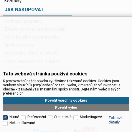
Kontakty
JAK NAKUPOVAT
Obchodní podmínky
Zásady ochrany osobních údajů
Ceník balného a dopravného
Správa cookies
Reklamace, servis a vrácení
PROČ NAKOUPIT U NÁS?
Tato webová stránka používá cookies
Technická podpora
K provozování našeho webu využíváme takzvané cookies. Cookies jsou
Servis a reklamace
soubory sloužící k přizpůsobení obsahu webu, k měření jeho funkčnosti a
Novinky do mailu
obecně k zajištění vaší maximální spokojenosti. Dejte nám vědět o svých
preferencích.
Ke stažení
Povolit všechny cookies
Povolit výběr
Nutné
Preferenční
Statistické
Marketingové
Zobrazit
detaily
Neklasifikované