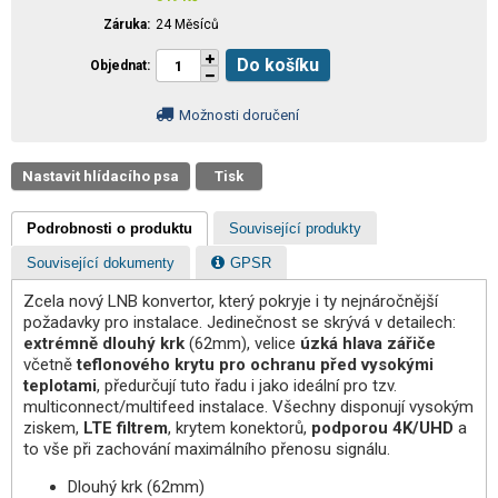
Záruka
24 Měsíců
Do košíku
Objednat
Možnosti doručení
Nastavit hlídacího psa
Tisk
Podrobnosti o produktu
Související produkty
Související dokumenty
GPSR
Zcela nový LNB konvertor, který pokryje i ty nejnáročnější
požadavky pro instalace. Jedinečnost se skrývá v detailech:
extrémně dlouhý krk
(62mm), velice
úzká hlava zářiče
včetně
teflonového krytu pro ochranu před vysokými
teplotami
, předurčují tuto řadu i jako ideální pro tzv.
multiconnect/multifeed instalace. Všechny disponují vysokým
ziskem,
LTE filtrem
, krytem konektorů,
podporou 4K/UHD
a
to vše při zachování maximálního přenosu signálu.
Dlouhý krk (62mm)