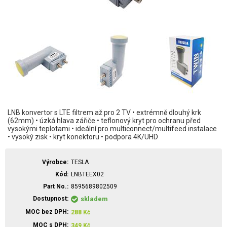
LNB konvertor s LTE filtrem až pro 2 TV • extrémně dlouhý krk
(62mm) • úzká hlava zářiče • teflonový kryt pro ochranu před
vysokými teplotami • ideální pro multiconnect/multifeed instalace
• vysoký zisk • kryt konektoru • podpora 4K/UHD
Výrobce
TESLA
Kód
LNBTEEX02
Part No.
8595689802509
Dostupnost
skladem
MOC bez DPH
288
Kč
MOC s DPH
349
Kč