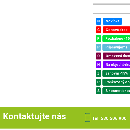
N
Novinka
C
Cenová akce
R
Rozbaleno -1
P
Připravujeme
O
Omezená dos
N
Na objednávk
Z
Zánovní -15%
P
Poškozený ob
S
S kosmeticko
Kontaktujte nás
Tel. 530 506 900