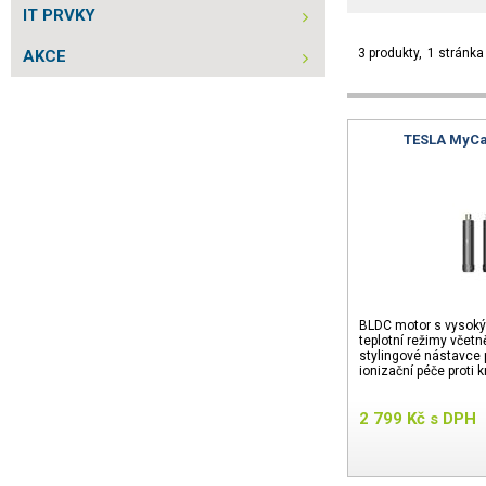
IT PRVKY
3 produkty
1 stránka
AKCE
TESLA MyCar
BLDC motor s vysokým
teplotní režimy včetn
stylingové nástavce p
ionizační péče proti 
2 799
Kč
s DPH