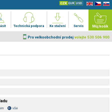
CZK
EUR
USD
EN
CZ
SK
ásit
Technická podpora
Ke stažení
Servis
Můj košík
Pro velkoobchodní prodej
volejte 530 506 900
kladu
dem
vše