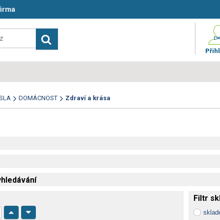
firma
Přihl
SLA
DOMÁCNOST
Zdraví a krása
hledávání
Filtr s
skla