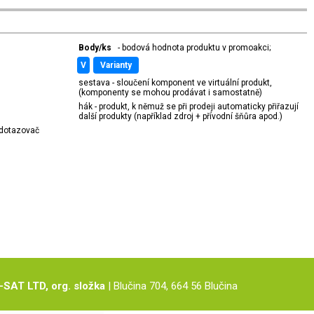
Body/ks
- bodová hodnota produktu v promoakci;
v
varianty
sestava - sloučení komponent ve virtuální produkt,
(komponenty se mohou prodávat i samostatně)
hák - produkt, k němuž se při prodeji automaticky přiřazují
další produkty (například zdroj + přívodní šňůra apod.)
í dotazovač
-SAT LTD, org. složka
| Blučina 704, 664 56 Blučina