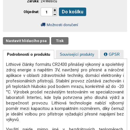
Záruka
24 Měsíců
Do košíku
Objednat
Možnosti doručení
Nastavit hlídacího psa
Tisk
Podrobnosti o produktu
Související produkty
GPSR
Lithiové články formátu CR2430 přinášejí výkonný a spolehlivý
zdroj energie s napětím 3V, navržený pro přesné a náročné
aplikace v oblasti zdravotnické techniky, domácí elektroniky i
profesionálních přístrojů. Stabilní provoz zůstává zachován i
při teplotách hluboko pod bodem mrazu, konkrétně až do -20
°C. Výrobek prošel nezávislým testováním ve specializované
laboratoři Intertec, kde byla potvrzena jeho dlouhá výdrž a
bezpečnost provozu. Lithiová technologie nabízí výborný
poměr mezi kapacitou a kompaktním rozměrem, díky čemuž
je ideální volbou pro přístroje vyžadující přesné napájení bez
výkyvů.
Využití najde mimo jiné v bezdrátových teploměrech,