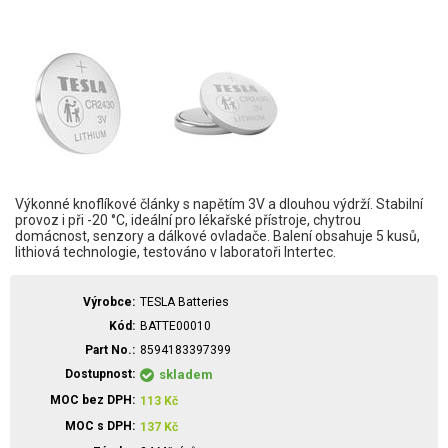
Výkonné knoflíkové články s napětím 3V a dlouhou výdrží. Stabilní
provoz i při -20 °C, ideální pro lékařské přístroje, chytrou
domácnost, senzory a dálkové ovladače. Balení obsahuje 5 kusů,
lithiová technologie, testováno v laboratoři Intertec.
Výrobce
TESLA Batteries
Kód
BATTE00010
Part No.
8594183397399
Dostupnost
skladem
MOC bez DPH
113
Kč
MOC s DPH
137
Kč