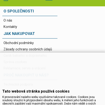
O SPOLEČNOSTI
O nás
Kontakty
JAK NAKUPOVAT
Obchodní podmínky
Zásady ochrany osobních údajů
Ceník balného a dopravného
Správa cookies
Reklamace, servis a vrácení
PROČ NAKOUPIT U NÁS?
Technická podpora
Servis a reklamace
Tato webová stránka používá cookies
Novinky do mailu
K provozování našeho webu využíváme takzvané cookies. Cookies jsou
soubory sloužící k přizpůsobení obsahu webu, k měření jeho funkčnosti a
Ke stažení
obecně k zajištění vaší maximální spokojenosti. Dejte nám vědět o svých