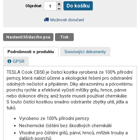
Do košíku
Objednat
Možnosti doručení
Nastavit hlídacího psa
Tisk
Podrobnosti o produktu
Související dokumenty
GPSR
TESLA Cook CB50 je čisticí kostka vyrobená ze 100% přírodní
pemzy, která nabízí účinné a ekologické řešení pro odstranění
odolných nečistot a připálenin. Díky abrazivnímu a pórovitému
povrchu rychle a efektivně vyčistí mřížky grilu, hrnce, pánve
nebo dokonce dřezy, aniž byste museli používat chemikálie.
S touto čistící kostkou snadno odstraníte zbytky uhlí, jídla a
tuků.
Vyrobeno ze 100% přírodní pemzy
Nechemické čištění bez škodlivých chemikálií
Vhodné pro čištění grilů, pánví, hrnců, mřížek trouby a
dalších povrchů