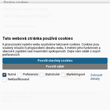
Správa cookies
Reklamace, servis a vrácení
PROČ NAKOUPIT U NÁS?
Technická podpora
Servis a reklamace
Tato webová stránka používá cookies
Novinky do mailu
K provozování našeho webu využíváme takzvané cookies. Cookies jsou
Ke stažení
soubory sloužící k přizpůsobení obsahu webu, k měření jeho funkčnosti a
obecně k zajištění vaší maximální spokojenosti. Dejte nám vědět o svých
preferencích.
Povolit všechny cookies
Povolit výběr
Nutné
Preferenční
Statistické
Marketingové
Zobrazit
detaily
Neklasifikované
Satelitní technika - satelitní přijímače a komplety, set top boxy, dvb-t
technika :: INTER SAT
CyberSoft s.r.o.
© 2026