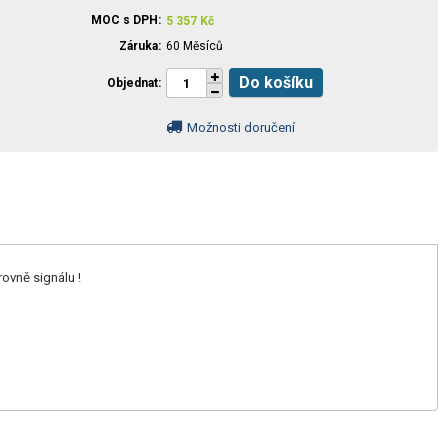
MOC s DPH
5 357
Kč
Záruka
60 Měsíců
Do košíku
Objednat
Možnosti doručení
rovně signálu !