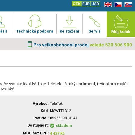
CZK
EUR
USD
EN
CZ
SK
ásit
Technická podpora
Ke stažení
Servis
Můj košík
Pro velkoobchodní prodej
volejte 530 506 900
ače vysoké kvality! To je Teletek - široký sortiment, řešení pro malé i
rozvody!
Výrobce
TeleTek
Kód
MSWTT1312
Part No.
8595689813147
Dostupnost
skladem
MOC bez DPH
4 427
Kč