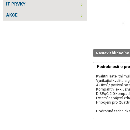
IT PRVKY
AKCE
Nastavit hlídacího
Podrobnosti o pr
Kvalitní satelitní m
Vynikající kvalita si
Aktivní / pasivní p
Kompaktní exkluziv
DiSEqC 2.0 kompatib
Externí napájecí zdr
Připojení pro Quatt
Podrobné technické 