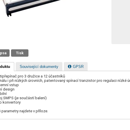
 psa
Tisk
oduktu
Související dokumenty
GPSR
ultipřepínač pro 3 družice a 12 účastníků
gnálu i při nízkých úrovních, patentovaný spínací tranzistor pro regulaci nízké ú
ozemní vstup
ní design
ilní
oj SMPS (je součástí balení)
ro konvertory
parametry najdete v příloze.