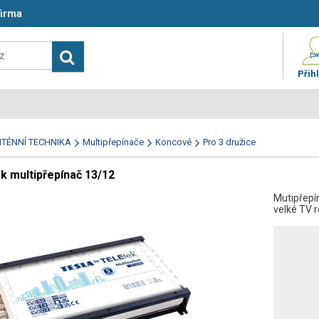
firma
Přihl
TÉNNÍ TECHNIKA
Multipřepínače
Koncové
Pro 3 družice
k multipřepínač 13/12
Mutipřepín
velké TV 