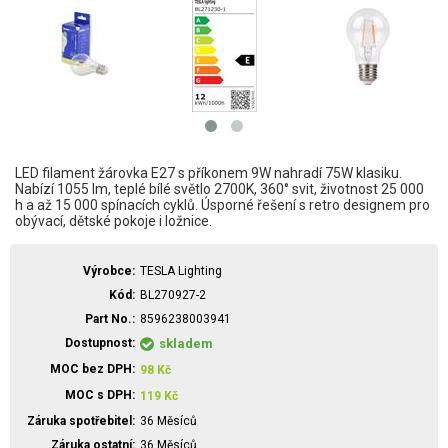
LED filament žárovka E27 s příkonem 9W nahradí 75W klasiku.
Nabízí 1055 lm, teplé bílé světlo 2700K, 360° svit, životnost 25 000
h a až 15 000 spínacích cyklů. Úsporné řešení s retro designem pro
obývací, dětské pokoje i ložnice.
Výrobce
TESLA Lighting
Kód
BL270927-2
Part No.
8596238003941
Dostupnost
skladem
MOC bez DPH
98
Kč
MOC s DPH
119
Kč
Záruka spotřebitel
36 Měsíců
Záruka ostatní
36 Měsíců