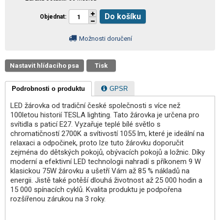
Do košíku
Objednat
Možnosti doručení
Nastavit hlídacího psa
Tisk
Podrobnosti o produktu
GPSR
LED žárovka od tradiční české společnosti s více než
100letou historií TESLA lighting. Tato žárovka je určena pro
svítidla s paticí E27. Vyzařuje teplé bílé světlo s
chromatičností 2700K a svítivostí 1055 lm, které je ideální na
relaxaci a odpočinek, proto lze tuto žárovku doporučit
zejména do dětských pokojů, obývacích pokojů a ložnic. Díky
moderní a efektivní LED technologii nahradí s příkonem 9 W
klasickou 75W žárovku a ušetří Vám až 85 % nákladů na
energii. Jistě také potěší dlouhá životnost až 25 000 hodin a
15 000 spínacích cyklů. Kvalita produktu je podpořena
rozšířenou zárukou na 3 roky.