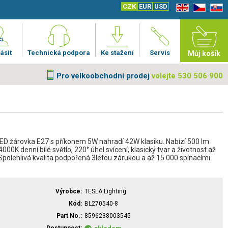
CZK
EUR
USD
EN
CZ
SK
ásit
Technická podpora
Ke stažení
Servis
Můj košík
Pro velkoobchodní prodej
volejte 530 506 900
ED žárovka E27 s příkonem 5W nahradí 42W klasiku. Nabízí 500 lm
 4000K denní bílé světlo, 220° úhel svícení, klasický tvar a životnost až
Spolehlivá kvalita podpořená 3letou zárukou a až 15 000 spínacími
Výrobce
TESLA Lighting
Kód
BL270540-8
Part No.
8596238003545