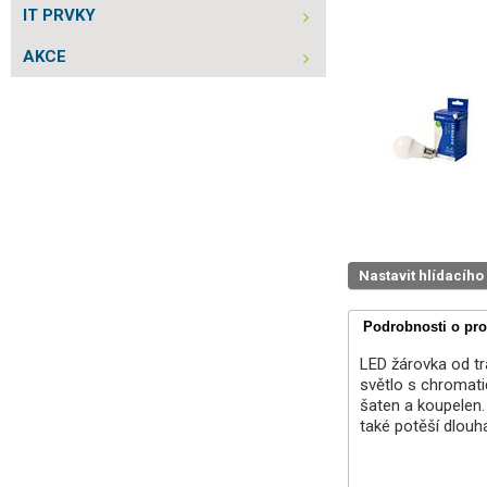
IT PRVKY
AKCE
Nastavit hlídacího
Podrobnosti o pr
LED žárovka od tra
světlo s chromatič
šaten a koupelen.
také potěší dlouh