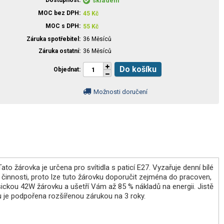
Dostupnost
skladem
MOC bez DPH
45
Kč
MOC s DPH
55
Kč
Záruka spotřebitel
36 Měsíců
Záruka ostatní
36 Měsíců
Do košíku
Objednat
Možnosti doručení
ato žárovka je určena pro svítidla s paticí E27. Vyzařuje denní bílé
né činnosti, proto lze tuto žárovku doporučit zejména do pracoven,
sickou 42W žárovku a ušetří Vám až 85 % nákladů na energii. Jistě
tu je podpořena rozšířenou zárukou na 3 roky.