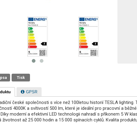
 psa
Tisk
oduktu
GPSR
diční české společnosti s více než 100letou historií TESLA lighting. T
ností 4000K a svítivostí 500 lm, které je ideální pro pracovní a běž
 Díky moderní a efektivní LED technologii nahradí s příkonem 5 W kla
á životnost až 25 000 hodin a 15 000 spínacích cyklů. Kvalita produk