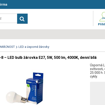
firma
Přihl
OMÁCNOST
LED a úsporné žárovky
 – LED bulb žárovka E27, 5W, 500 lm, 4000K, denní bílá
Úsporná L
svítivosti,
25 000 h. 
cykly.