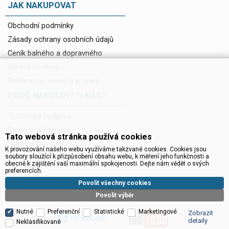
JAK NAKUPOVAT
Obchodní podmínky
Zásady ochrany osobních údajů
Ceník balného a dopravného
Správa cookies
Reklamace, servis a vrácení
PROČ NAKOUPIT U NÁS?
Technická podpora
Servis a reklamace
Tato webová stránka používá cookies
Novinky do mailu
K provozování našeho webu využíváme takzvané cookies. Cookies jsou
soubory sloužící k přizpůsobení obsahu webu, k měření jeho funkčnosti a
Ke stažení
obecně k zajištění vaší maximální spokojenosti. Dejte nám vědět o svých
preferencích.
Povolit všechny cookies
Povolit výběr
Nutné
Preferenční
Statistické
Marketingové
Zobrazit
detaily
Neklasifikované