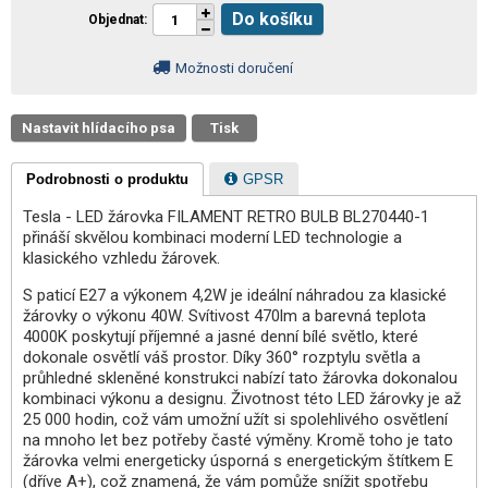
Do košíku
Objednat
Možnosti doručení
Nastavit hlídacího psa
Tisk
Podrobnosti o produktu
GPSR
Tesla - LED žárovka FILAMENT RETRO BULB BL270440-1
přináší skvělou kombinaci moderní LED technologie a
klasického vzhledu žárovek.
S paticí E27 a výkonem 4,2W je ideální náhradou za klasické
žárovky o výkonu 40W. Svítivost 470lm a barevná teplota
4000K poskytují příjemné a jasné denní bílé světlo, které
dokonale osvětlí váš prostor. Díky 360° rozptylu světla a
průhledné skleněné konstrukci nabízí tato žárovka dokonalou
kombinaci výkonu a designu. Životnost této LED žárovky je až
25 000 hodin, což vám umožní užít si spolehlivého osvětlení
na mnoho let bez potřeby časté výměny. Kromě toho je tato
žárovka velmi energeticky úsporná s energetickým štítkem E
(dříve A+), což znamená, že vám pomůže snížit spotřebu