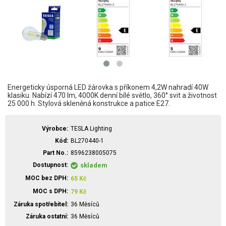
Energeticky úsporná LED žárovka s příkonem 4,2W nahradí 40W
klasiku. Nabízí 470 lm, 4000K denní bílé světlo, 360° svit a životnost
25 000 h. Stylová skleněná konstrukce a patice E27.
Výrobce
TESLA Lighting
Kód
BL270440-1
Part No.
8596238005075
Dostupnost
skladem
MOC bez DPH
65
Kč
MOC s DPH
79
Kč
Záruka spotřebitel
36 Měsíců
Záruka ostatní
36 Měsíců