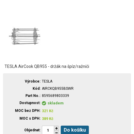
TESLA AirCook QB955 - držák na špíz/ražniči
Výrobce
TESLA
Kód
AIRCKQB955BSWR
Part No.
8595689803339
Dostupnost
skladem
MOC bez DPH
321
Kč
MOC s DPH
389
Kč
Do košíku
Objednat