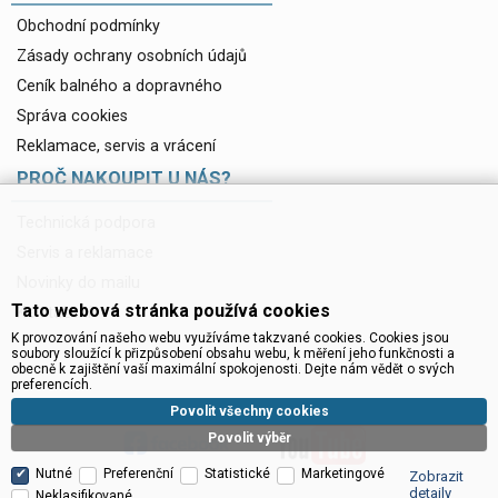
Obchodní podmínky
Zásady ochrany osobních údajů
Ceník balného a dopravného
Správa cookies
Reklamace, servis a vrácení
PROČ NAKOUPIT U NÁS?
Technická podpora
Servis a reklamace
Novinky do mailu
Tato webová stránka používá cookies
Ke stažení
K provozování našeho webu využíváme takzvané cookies. Cookies jsou
soubory sloužící k přizpůsobení obsahu webu, k měření jeho funkčnosti a
obecně k zajištění vaší maximální spokojenosti. Dejte nám vědět o svých
preferencích.
Povolit všechny cookies
Povolit výběr
Nutné
Preferenční
Statistické
Marketingové
Zobrazit
detaily
Neklasifikované