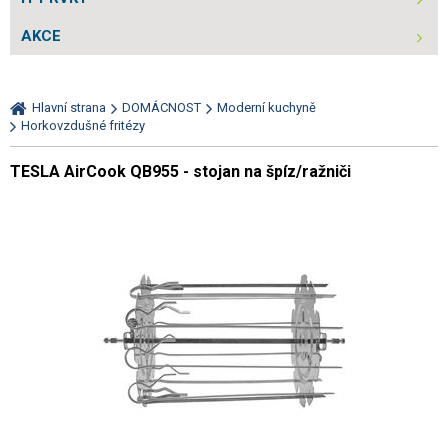
AKCE
Hlavní strana
DOMÁCNOST
Moderní kuchyně
Horkovzdušné fritézy
TESLA AirCook QB955 - stojan na špíz/ražniči