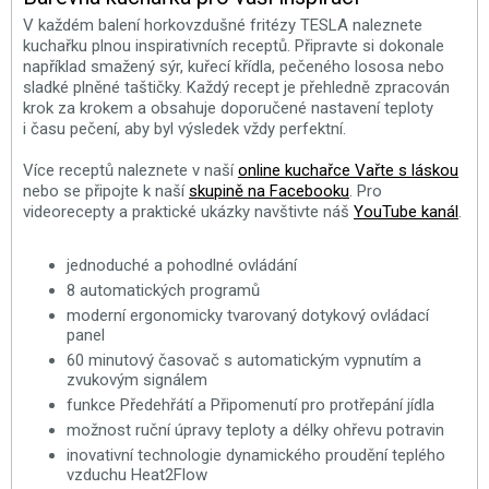
V každém balení horkovzdušné fritézy TESLA naleznete
kuchařku plnou inspirativních receptů. Připravte si dokonale
například smažený sýr, kuřecí křídla, pečeného lososa nebo
sladké plněné taštičky. Každý recept je přehledně zpracován
krok za krokem a obsahuje doporučené nastavení teploty
i času pečení, aby byl výsledek vždy perfektní.
Více receptů naleznete v naší
online kuchařce Vařte s láskou
nebo se připojte k naší
skupině na Facebooku
. Pro
videorecepty a praktické ukázky navštivte náš
YouTube kanál
.
jednoduché a pohodlné ovládání
8 automatických programů
moderní ergonomicky tvarovaný dotykový ovládací
panel
60 minutový časovač s automatickým vypnutím a
zvukovým signálem
funkce Předehřátí a Připomenutí pro protřepání jídla
možnost ruční úpravy teploty a délky ohřevu potravin
inovativní technologie dynamického proudění teplého
vzduchu Heat2Flow