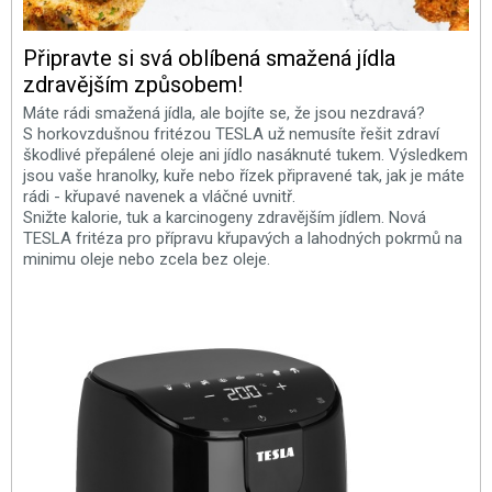
Připravte si svá oblíbená smažená jídla
zdravějším způsobem!
Máte rádi smažená jídla, ale bojíte se, že jsou nezdravá?
S horkovzdušnou fritézou TESLA už nemusíte řešit zdraví
škodlivé přepálené oleje ani jídlo nasáknuté tukem. Výsledkem
jsou vaše hranolky, kuře nebo řízek připravené tak, jak je máte
rádi - křupavé navenek a vláčné uvnitř.
Snižte kalorie, tuk a karcinogeny zdravějším jídlem. Nová
TESLA fritéza pro přípravu křupavých a lahodných pokrmů na
minimu oleje nebo zcela bez oleje.