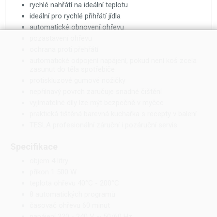
rychlé nahřátí na ideální teplotu
ideální pro rychlé přihřátí jídla
automatické obnovení ohřevu
pozastavení ohřevu
ochrana proti přehřátí
automatické odpojení napájení, pokud není koš zcela
zasunut do těla spotřebiče
protiskluzové gumové nožičky
nepřilnavý povrch zaručuje snadné čištění
vyjímatelné díly lze mýt bezpečně v myčce
praktická tištěná barevná kuchařka s recepty v balení
TESLA profesionální záruční i pozáruční servis
Specifikace
objem 4 litry
příkon 1 500 W
teplota ohřevu 40°C - 200°C
8 automatických programů
časovač ohřevu 60 minut
napájení 220 - 240 V ~ 50/60 Hz