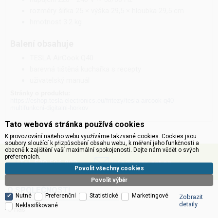
rozměry šířka 25 × výška 29,5 × hloubka 29,5 cm
hmotnost 3.2 kg
Balení obsahuje
TESLA AirCook Q40
barevná tištěná kuchařka s recepty
uživatelský manuál
Stránky o produktu:
https://eshop.tesla-electronics.eu/fritezy/tesla-aircook-q40-
multifunkcni-digitalni-horkov
Tato webová stránka používá cookies
K provozování našeho webu využíváme takzvané cookies. Cookies jsou
soubory sloužící k přizpůsobení obsahu webu, k měření jeho funkčnosti a
obecně k zajištění vaší maximální spokojenosti. Dejte nám vědět o svých
preferencích.
Tel. 530 506 900
info@inter-sat.cz
Povolit všechny cookies
Povolit výběr
O SPOLEČNOSTI
Nutné
Preferenční
Statistické
Marketingové
Zobrazit
detaily
Neklasifikované
O nás