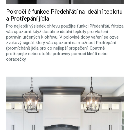
Pokročilé funkce Předehřátí na ideální teplotu
a Protřepání jídla
Pro nejlepší výsledek ohřevu použijte funkci Předehřátí, fritéza
vás upozorní, když dosáhne ideální teploty pro vložení
potravin určených k ohřevu. V polovině doby vaření se ozve
zvukový signál, který vás upozorní na možnost Protřepání
(promíchání) jídla pro co nejlepší propečení. Opatrně
protřepejte nebo otočte potraviny pomocí kleští nebo
obracečky.