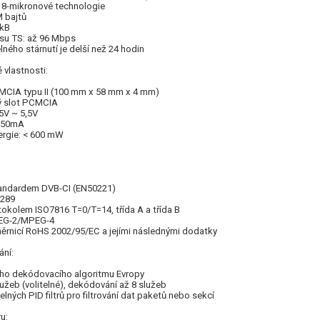
0,18-mikronové technologie
M bajtů
 kB
esu TS: až 96 Mbps
ného stárnutí je delší než 24 hodin
é vlastnosti:
CMCIA typu II (100 mm x 58 mm x 4 mm)
vý slot PCMCIA
,5V ~ 5,5V
<150mA
ergie: < 600 mW
standardem DVB-CI (EN50221)
R289
otokolem ISO7816 T=0/T=14, třída A a třída B
PEG-2/MPEG-4
měrnicí RoHS 2002/95/EC a jejími následnými dodatky
ání:
ho dekódovacího algoritmu Evropy
užeb (volitelné), dekódování až 8 služeb
elných PID filtrů pro filtrování dat paketů nebo sekcí
u: