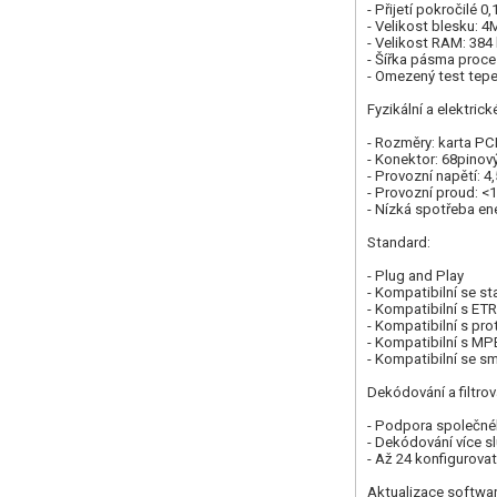
- Přijetí pokročilé 
- Velikost blesku: 4
- Velikost RAM: 384
- Šířka pásma proc
- Omezený test tepel
Fyzikální a elektrick
- Rozměry: karta P
- Konektor: 68pino
- Provozní napětí: 4
- Provozní proud: 
- Nízká spotřeba en
Standard:
- Plug and Play
- Kompatibilní se 
- Kompatibilní s ET
- Kompatibilní s pr
- Kompatibilní s M
- Kompatibilní se s
Dekódování a filtrov
- Podpora společné
- Dekódování více sl
- Až 24 konfigurovat
Aktualizace softwar