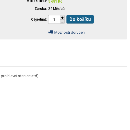
MOC s DPH
5 681
Kč
Záruka
24 Měsíců
Do košíku
Objednat
Možnosti doručení
pro hlavni stanice atd)