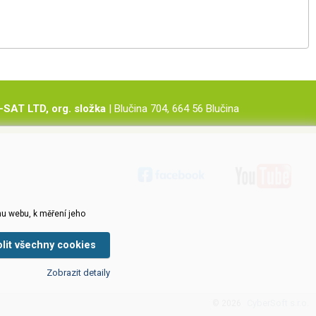
-SAT LTD, org. složka
| Blučina 704, 664 56 Blučina
u webu, k měření jeho
olit všechny cookies
Zobrazit detaily
CyberSoft s.r.o.
© 2026