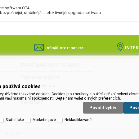
ace softwaru OTA
bezpečnější, stabilnější a efektivnější upgrade softwaru
info@inter-sat.cz
INTER
PROČ NAKOUPIT U NÁS?
Technická podpora
dajů
Servis a reklamace
 používá cookies
o
Novinky do mailu
využíváme takzvané cookies. Cookies jsou soubory sloužící k přizpůsobení obsah
ění vaší maximální spokojenosti. Dejte nám vědět o svých preferencích.
Ke stažení
Povolit výběr
Pov
Statistické
Marketingové
Neklasifikované
a :: INTER SAT