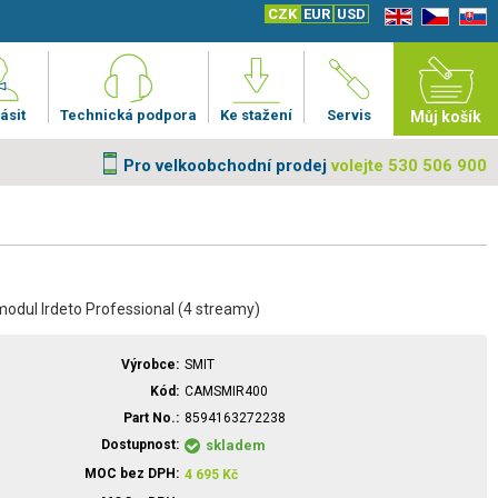
CZK
EUR
USD
EN
CZ
SK
ásit
Technická podpora
Ke stažení
Servis
Můj košík
Pro velkoobchodní prodej
volejte 530 506 900
odul Irdeto Professional (4 streamy)
Výrobce
SMIT
Kód
CAMSMIR400
Part No.
8594163272238
Dostupnost
skladem
MOC bez DPH
4 695
Kč