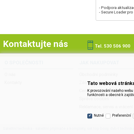
- Podpora aktualiz
- Secure Loader pro 
Kontaktujte nás
Tel. 530 506 900
O SPOLEČNOSTI
JAK NAKUPOVAT
O nás
Obchodní podmínky
Kontakty
Zásady ochrany osobních ú
Tato webová stránka
Ceník balného a dopravnéh
K provozování našeho webu 
funkčnosti a obecně k zajišt
Správa cookies
Reklamace, servis a vrácení
Nutné
Preferenční
Satelitní technika - satelitní přijímače a komplety, set top boxy, dvb-t technik