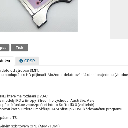
 psa
Tisk
oduktu
GPSR
Irdeto od výrobce SMIT.
ou spolupráci s HD přijímači. Možnost dekódování 4 stanic najednou (vhodne 
 IRD, které má rozhraní DVB-CI
s modely IRD z Evropy, Středního východu, Austrálie, Asie
epšené funkce zabezpečení Irdeto Softcell3.0 (volitelně)
čipovou kartou Irdeto umožňuje CAM přístup k DVB kódovanému programu
a pásma TS:
tavěném 32bitovém CPU (ARM7TDMI)