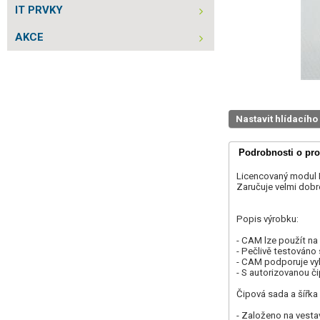
IT PRVKY
AKCE
Nastavit hlídacího
Podrobnosti o pr
Licencovaný modul 
Zaručuje velmi dobr
Popis výrobku:
- CAM lze použít na
- Pečlivě testováno 
- CAM podporuje vyl
- S autorizovanou 
Čipová sada a šířk
- Založeno na ves