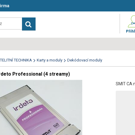
firma
Přihl
TELITNÍ TECHNIKA
Karty a moduly
Dekódovací moduly
deto Professional (4 streamy)
SMIT CA m