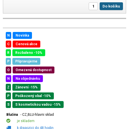
Do košíku
N
Novinka
C
Cenová akce
R
Rozbaleno -10%
P
Připravujeme
O
Omezená dostupnost
N
Na objednávku
Z
Zánovní -15%
P
Poškozený obal -10%
S
S kosmetickou vadou -15%
Blučina
- CZ,BLU-hlavni sklad
je skladem
k dispozici do 48 hodin