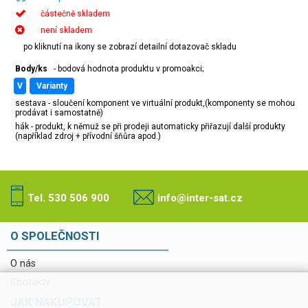
částečně skladem
není skladem
po kliknutí na ikony se zobrazí detailní dotazovač skladu
Body/ks
- bodová hodnota produktu v promoakci;
v
varianty
sestava - sloučení komponent ve virtuální produkt,(komponenty se mohou
prodávat i samostatně)
hák - produkt, k němuž se při prodeji automaticky přiřazují další produkty
(například zdroj + přívodní šňůra apod.)
Tel. 530 506 900
info@inter-sat.cz
O SPOLEČNOSTI
O nás
Kontakty
JAK NAKUPOVAT