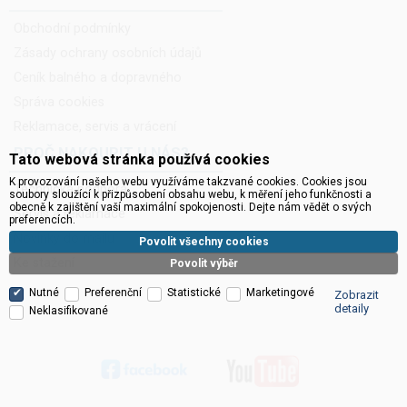
Obchodní podmínky
Zásady ochrany osobních údajů
Ceník balného a dopravného
Správa cookies
Reklamace, servis a vrácení
PROČ NAKOUPIT U NÁS?
Tato webová stránka používá cookies
K provozování našeho webu využíváme takzvané cookies. Cookies jsou
Technická podpora
soubory sloužící k přizpůsobení obsahu webu, k měření jeho funkčnosti a
obecně k zajištění vaší maximální spokojenosti. Dejte nám vědět o svých
Servis a reklamace
preferencích.
Novinky do mailu
Povolit všechny cookies
Ke stažení
Povolit výběr
Nutné
Preferenční
Statistické
Marketingové
Zobrazit
detaily
Neklasifikované