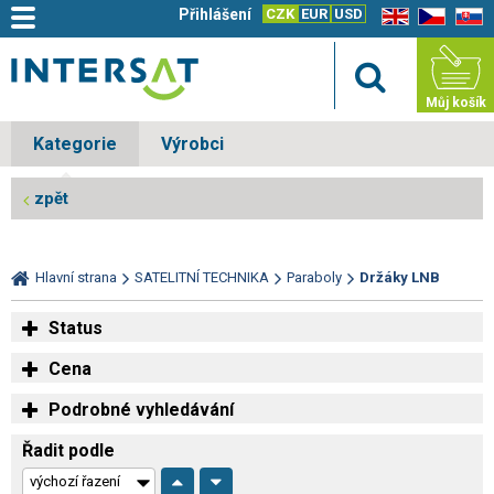
Přihlášení
CZK
EUR
USD
EN
CZ
SK
Můj košík
Kategorie
Výrobci
zpět
Hlavní strana
SATELITNÍ TECHNIKA
Paraboly
Držáky LNB
Status
Cena
Podrobné vyhledávání
Řadit podle