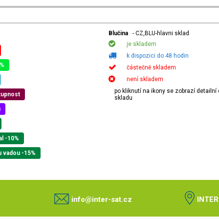
Blučina
- CZ,BLU-hlavni sklad
je skladem
k dispozici do 48 hodin
0%
částečně skladem
není skladem
po kliknutí na ikony se zobrazí detailn
tupnost
skladu
u
al -10%
u vadou -15%
info@inter-sat.cz
INTER