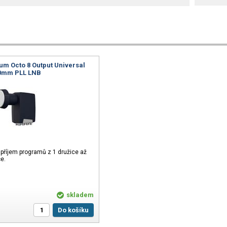
m Octo 8 Output Universal
0mm PLL LNB
o příjem programů z 1 družice až
če.
skladem
Do košíku