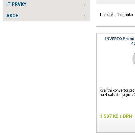
IT PRVKY
1 produkt
1 stránka
AKCE
INVERTO Premiu
4
Kvalitní konvertor pr
na 4 satelitní příjíma
1 507
Kč
s DPH