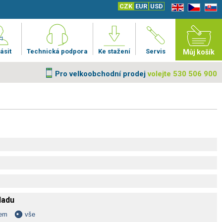
CZK
EUR
USD
EN
CZ
SK
ásit
Technická podpora
Ke stažení
Servis
Můj košík
Pro velkoobchodní prodej
volejte 530 506 900
kladu
dem
vše