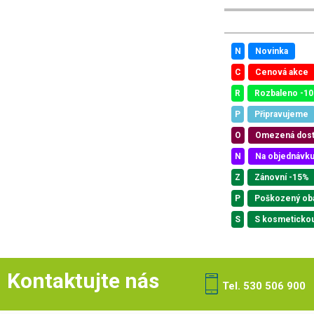
N
Novinka
C
Cenová akce
R
Rozbaleno -1
P
Připravujeme
O
Omezená dos
N
Na objednávk
Z
Zánovní -15%
P
Poškozený ob
S
S kosmeticko
Kontaktujte nás
Tel. 530 506 900