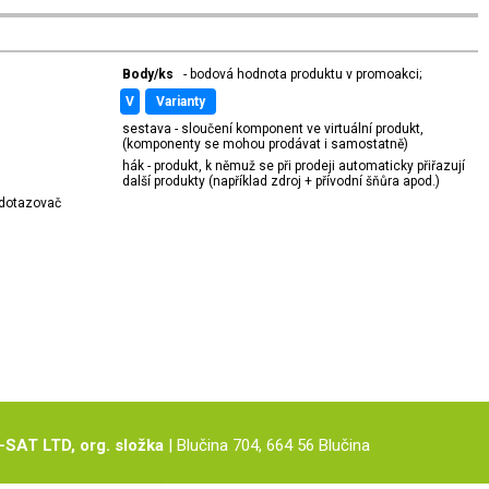
Body/ks
- bodová hodnota produktu v promoakci;
v
varianty
sestava - sloučení komponent ve virtuální produkt,
(komponenty se mohou prodávat i samostatně)
hák - produkt, k němuž se při prodeji automaticky přiřazují
další produkty (například zdroj + přívodní šňůra apod.)
í dotazovač
-SAT LTD, org. složka
| Blučina 704, 664 56 Blučina