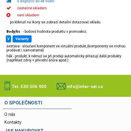
k dispozici do 48 hodin
částečně skladem
není skladem
po kliknutí na ikony se zobrazí detailní dotazovač skladu
Body/ks
- bodová hodnota produktu v promoakci;
v
varianty
sestava - sloučení komponent ve virtuální produkt,(komponenty se mohou
prodávat i samostatně)
hák - produkt, k němuž se při prodeji automaticky přiřazují další produkty
(například zdroj + přívodní šňůra apod.)
Tel. 530 506 900
info@inter-sat.cz
O SPOLEČNOSTI
O nás
Kontakty
JAK NAKUPOVAT