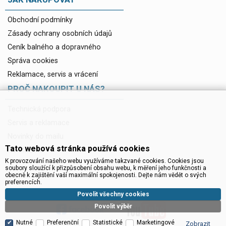
Obchodní podmínky
Zásady ochrany osobních údajů
Ceník balného a dopravného
Správa cookies
Reklamace, servis a vrácení
PROČ NAKOUPIT U NÁS?
Technická podpora
Servis a reklamace
Novinky do mailu
Tato webová stránka používá cookies
Ke stažení
K provozování našeho webu využíváme takzvané cookies. Cookies jsou
soubory sloužící k přizpůsobení obsahu webu, k měření jeho funkčnosti a
obecně k zajištění vaší maximální spokojenosti. Dejte nám vědět o svých
preferencích.
Povolit všechny cookies
Povolit výběr
Nutné
Preferenční
Statistické
Marketingové
Zobrazit