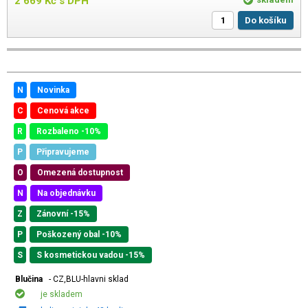
2 669
Kč
s DPH
Do košíku
N
Novinka
C
Cenová akce
R
Rozbaleno -10%
P
Připravujeme
O
Omezená dostupnost
N
Na objednávku
Z
Zánovní -15%
P
Poškozený obal -10%
S
S kosmetickou vadou -15%
Blučina
- CZ,BLU-hlavni sklad
je skladem