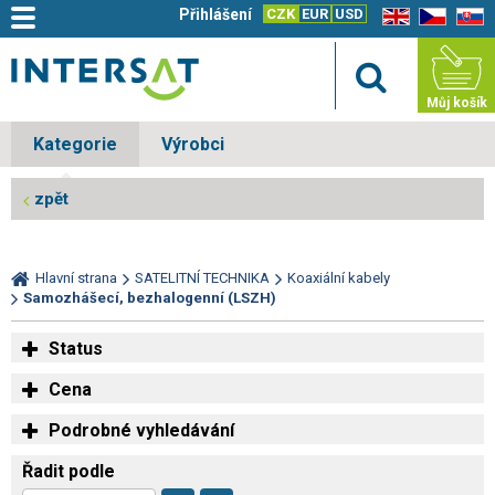
Přihlášení
CZK
EUR
USD
EN
CZ
SK
Můj košík
Kategorie
Výrobci
zpět
Hlavní strana
SATELITNÍ TECHNIKA
Koaxiální kabely
Samozhášecí, bezhalogenní (LSZH)
Status
Cena
Podrobné vyhledávání
Řadit podle