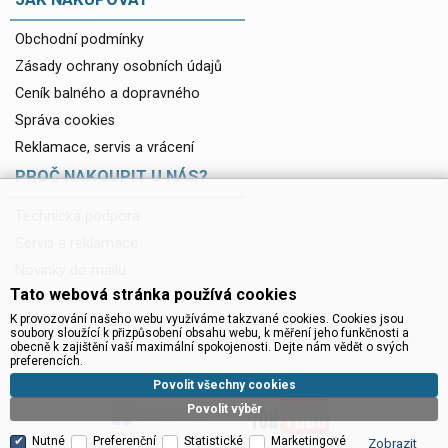
Obchodní podmínky
Zásady ochrany osobních údajů
Ceník balného a dopravného
Správa cookies
Reklamace, servis a vrácení
PROČ NAKOUPIT U NÁS?
Technická podpora
Servis a reklamace
Novinky do mailu
Tato webová stránka používá cookies
Ke stažení
K provozování našeho webu využíváme takzvané cookies. Cookies jsou
soubory sloužící k přizpůsobení obsahu webu, k měření jeho funkčnosti a
obecně k zajištění vaší maximální spokojenosti. Dejte nám vědět o svých
preferencích.
Povolit všechny cookies
Povolit výběr
Nutné
Preferenční
Statistické
Marketingové
Zobrazit