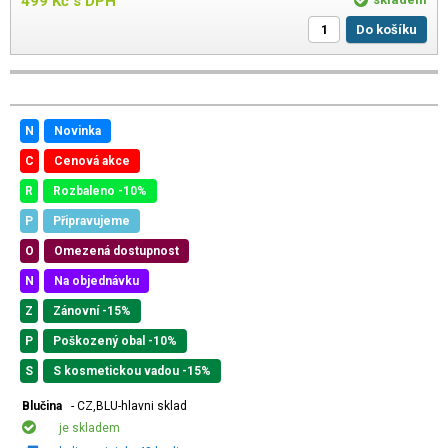
499
Kč
s DPH
Do košíku
N
Novinka
C
Cenová akce
R
Rozbaleno -10%
P
Připravujeme
O
Omezená dostupnost
N
Na objednávku
Z
Zánovní -15%
P
Poškozený obal -10%
S
S kosmetickou vadou -15%
Blučina
- CZ,BLU-hlavni sklad
je skladem