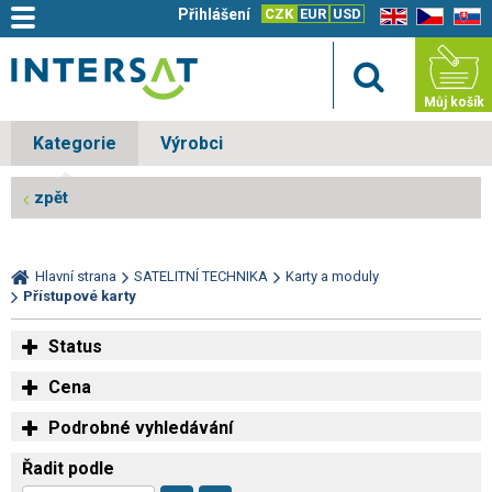
Přihlášení
CZK
EUR
USD
EN
CZ
SK
Můj košík
Kategorie
Výrobci
zpět
Hlavní strana
SATELITNÍ TECHNIKA
Karty a moduly
Přístupové karty
Status
Cena
Podrobné vyhledávání
Řadit podle