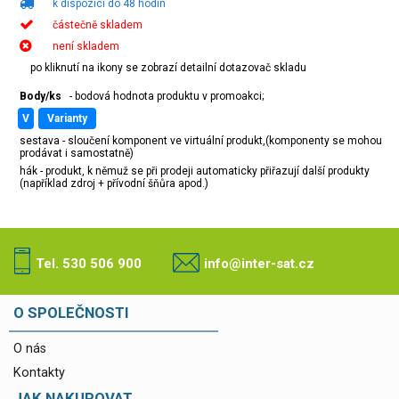
k dispozici do 48 hodin
částečně skladem
není skladem
po kliknutí na ikony se zobrazí detailní dotazovač skladu
Body/ks
- bodová hodnota produktu v promoakci;
v
varianty
sestava - sloučení komponent ve virtuální produkt,(komponenty se mohou
prodávat i samostatně)
hák - produkt, k němuž se při prodeji automaticky přiřazují další produkty
(například zdroj + přívodní šňůra apod.)
Tel. 530 506 900
info@inter-sat.cz
O SPOLEČNOSTI
O nás
Kontakty
JAK NAKUPOVAT