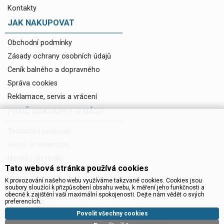
Kontakty
JAK NAKUPOVAT
Obchodní podmínky
Zásady ochrany osobních údajů
Ceník balného a dopravného
Správa cookies
Reklamace, servis a vrácení
PROČ NAKOUPIT U NÁS?
Technická podpora
Servis a reklamace
Novinky do mailu
Tato webová stránka používá cookies
Ke stažení
K provozování našeho webu využíváme takzvané cookies. Cookies jsou
soubory sloužící k přizpůsobení obsahu webu, k měření jeho funkčnosti a
obecně k zajištění vaší maximální spokojenosti. Dejte nám vědět o svých
preferencích.
Povolit všechny cookies