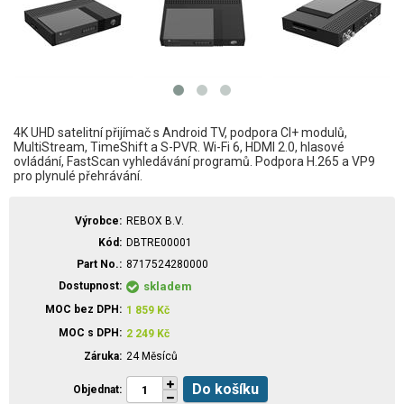
4K UHD satelitní přijímač s Android TV, podpora CI+ modulů,
MultiStream, TimeShift a S-PVR. Wi-Fi 6, HDMI 2.0, hlasové
ovládání, FastScan vyhledávání programů. Podpora H.265 a VP9
pro plynulé přehrávání.
Výrobce
REBOX B.V.
Kód
DBTRE00001
Part No.
8717524280000
Dostupnost
skladem
MOC bez DPH
1 859
Kč
MOC s DPH
2 249
Kč
Záruka
24 Měsíců
Do košíku
Objednat