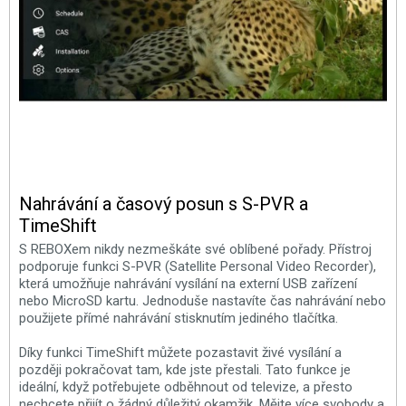
Nahrávání a časový posun s S-PVR a
TimeShift
S REBOXem nikdy nezmeškáte své oblíbené pořady. Přístroj
podporuje funkci S-PVR (Satellite Personal Video Recorder),
která umožňuje nahrávání vysílání na externí USB zařízení
nebo MicroSD kartu. Jednoduše nastavíte čas nahrávání nebo
použijete přímé nahrávání stisknutím jediného tlačítka.
Díky funkci TimeShift můžete pozastavit živé vysílání a
později pokračovat tam, kde jste přestali. Tato funkce je
ideální, když potřebujete odběhnout od televize, a přesto
nechcete přijít o žádný důležitý okamžik. Mějte více svobody a