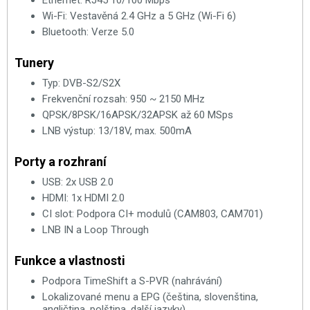
Ethernet: RJ45 10/100 Mbps
Wi-Fi: Vestavěná 2.4 GHz a 5 GHz (Wi-Fi 6)
Bluetooth: Verze 5.0
Tunery
Typ: DVB-S2/S2X
Frekvenční rozsah: 950 ~ 2150 MHz
QPSK/8PSK/16APSK/32APSK až 60 MSps
LNB výstup: 13/18V, max. 500mA
Porty a rozhraní
USB: 2x USB 2.0
HDMI: 1x HDMI 2.0
CI slot: Podpora CI+ modulů (CAM803, CAM701)
LNB IN a Loop Through
Funkce a vlastnosti
Podpora TimeShift a S-PVR (nahrávání)
Lokalizované menu a EPG (čeština, slovenština,
angličtina, polština, další jazyky)