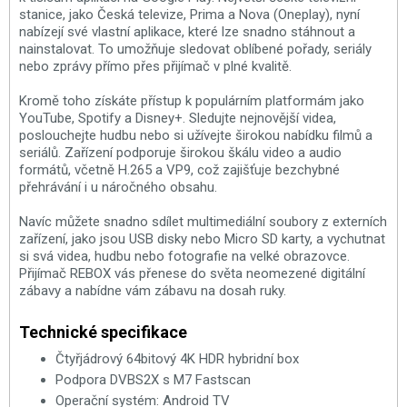
stanice, jako Česká televize, Prima a Nova (Oneplay), nyní
nabízejí své vlastní aplikace, které lze snadno stáhnout a
nainstalovat. To umožňuje sledovat oblíbené pořady, seriály
nebo zprávy přímo přes přijímač v plné kvalitě.
Kromě toho získáte přístup k populárním platformám jako
YouTube, Spotify a Disney+. Sledujte nejnovější videa,
poslouchejte hudbu nebo si užívejte širokou nabídku filmů a
seriálů. Zařízení podporuje širokou škálu video a audio
formátů, včetně H.265 a VP9, což zajišťuje bezchybné
přehrávání i u náročného obsahu.
Navíc můžete snadno sdílet multimediální soubory z externích
zařízení, jako jsou USB disky nebo Micro SD karty, a vychutnat
si svá videa, hudbu nebo fotografie na velké obrazovce.
Přijímač REBOX vás přenese do světa neomezené digitální
zábavy a nabídne vám zábavu na dosah ruky.
Technické specifikace
Čtyřjádrový 64bitový 4K HDR hybridní box
Podpora DVBS2X s M7 Fastscan
Operační systém: Android TV