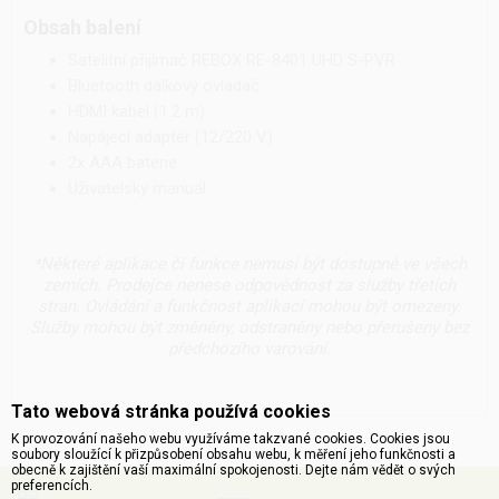
Obsah balení
Satelitní přijímač REBOX RE-8401 UHD S-PVR
Bluetooth dálkový ovladač
HDMI kabel (1.2 m)
Napájecí adaptér (12/220 V)
2x AAA baterie
Uživatelský manuál
*Některé aplikace či funkce nemusí být dostupné ve všech
zemích. Prodejce nenese odpovědnost za služby třetích
stran. Ovládání a funkčnost aplikací mohou být omezeny.
Služby mohou být změněny, odstraněny nebo přerušeny bez
předchozího varování.
Tato webová stránka používá cookies
K provozování našeho webu využíváme takzvané cookies. Cookies jsou
soubory sloužící k přizpůsobení obsahu webu, k měření jeho funkčnosti a
obecně k zajištění vaší maximální spokojenosti. Dejte nám vědět o svých
preferencích.