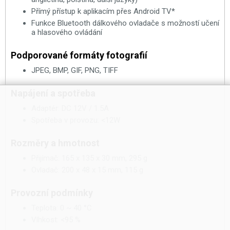
Přímý přístup k aplikacím přes Android TV*
Funkce Bluetooth dálkového ovladače s možností učení
a hlasového ovládání
Podporované formáty fotografií
JPEG, BMP, GIF, PNG, TIFF
Napájení a spotřeba
Adaptér: DC 12V / 1.5A
Spotřeba v provozu: <12W
Rozměry a hmotnost
Přijímač: 165 x 135 x 30 mm, 295 g
Ovladač: 200 x 48 x 15 mm, 115 g
Provozní podmínky
Teplota: 0 ~ 40 °C
Vlhkost: <95 %