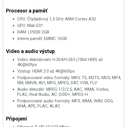
Procesor a paměť
CPU: Čtyřjádrový 1,5 GHz ARM Cortex A53
GPU: Mali G31
RAM: LPDDR 2GB
Interní paměť: EMMC 16GB
Video a audio výstup
Video dekódování: H.264/H.265 (10bit HDR) až
4K@60fps
Výstup: HDMI 2.0 až 4K@60fps
Podporované video formáty: MKV, TS, M2TS, MOV, MP4,
RM, RMVB, AVI, MPG, MPEG, DAT, VOB, FLV
Audio dekodér: MPEG 1/2/2.5, AAC, WMA, Vorbis,
FLAC, Real Audio, AC-3/DD+, MPEG-H
Podporované audio formáty: MP3, WMA, WAV, OGG,
M4A, APE, FLAC, ALAC
Připojení