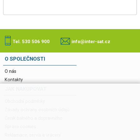
Tel. 530 506 900
info@inter-sat.cz
O SPOLEČNOSTI
O nás
Kontakty
JAK NAKUPOVAT
Obchodní podmínky
Zásady ochrany osobních údajů
Ceník balného a dopravného
Správa cookies
Reklamace, servis a vrácení