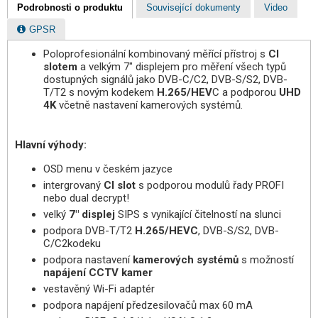
Podrobnosti o produktu
Související dokumenty
Video
GPSR
Poloprofesionální kombinovaný měřící přístroj s
CI
slotem
a velkým 7" displejem pro měření všech typů
dostupných signálů jako DVB-C/C2, DVB-S/S2, DVB-
T/T2 s novým kodekem
H.265/HEV
C a podporou
UHD
4K
včetně nastavení kamerových systémů.
Hlavní výhody:
OSD menu v českém jazyce
intergrovaný
CI slot
s podporou modulů řady PROFI
nebo dual decrypt!
velký
7" displej
SIPS s vynikající čitelností na slunci
podpora DVB-T/T2
H.265/HEVC
, DVB-S/S2, DVB-
C/C2kodeku
podpora nastavení
kamerových systémů
s možností
napájení CC
TV
kamer
vestavěný Wi-Fi adaptér
podpora napájení předzesilovačů max 60 mA