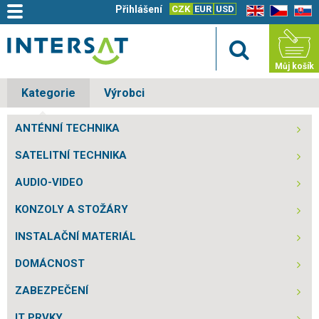
Přihlášení
CZK
EUR
USD
EN
CZ
SK
Můj košík
Kategorie
Výrobci
ANTÉNNÍ TECHNIKA
SATELITNÍ TECHNIKA
AUDIO-VIDEO
KONZOLY A STOŽÁRY
INSTALAČNÍ MATERIÁL
DOMÁCNOST
ZABEZPEČENÍ
IT PRVKY