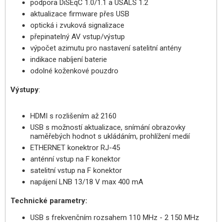
podpora DiSEqC 1.0/1.1 a USALS 1.2
aktualizace firmware přes USB
optická i zvuková signalizace
přepinatelný AV vstup/výstup
výpočet azimutu pro nastavení satelitní antény
indikace nabíjení baterie
odolné koženkové pouzdro
Výstupy
:
HDMI s rozlišením až 2160
USB s možností aktualizace, snímání obrazovky
naměřebých hodnot s ukládáním, prohlížení medií
ETHERNET konektror RJ-45
anténní vstup na F konektor
satelitní vstup na F konektor
napájení LNB 13/18 V max 400 mA
Technické parametry:
USB s frekvenčním rozsahem 110 MHz - 2 150 MHz