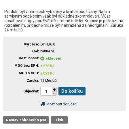
Produkt byl v minulosti vybalený a krátce používaný. Naším
servisním oddělením však byl důkladně zkontrolován. Může
obsahovat stopy používání či drobné oděrky. Krabice je poškozena
rozbalením, případně může být nahrazena za neoriginální. Záruka
24 měsíců.
Výrobce
OPTIBOX
Kód
ba00474
Dostupnost
skladem
MOC bez DPH
1 678
Kč
MOC s DPH
2 031
Kč
Záruka
12 Měsíců
Do košíku
Objednat
Možnosti doručení
Nastavit hlídacího psa
Tisk