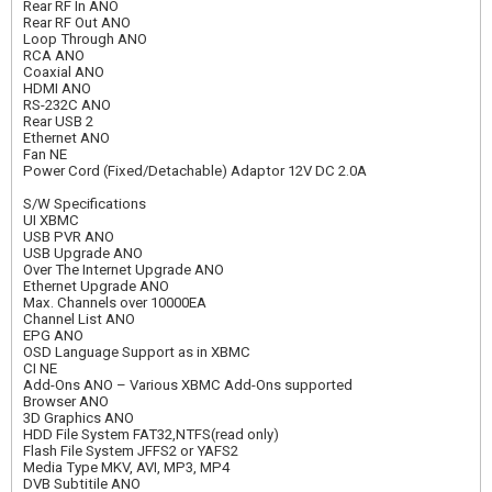
Rear RF In ANO
Rear RF Out ANO
Loop Through ANO
RCA ANO
Coaxial ANO
HDMI ANO
RS-232C ANO
Rear USB 2
Ethernet ANO
Fan NE
Power Cord (Fixed/Detachable) Adaptor 12V DC 2.0A
S/W Specifications
UI XBMC
USB PVR ANO
USB Upgrade ANO
Over The Internet Upgrade ANO
Ethernet Upgrade ANO
Max. Channels over 10000EA
Channel List ANO
EPG ANO
OSD Language Support as in XBMC
CI NE
Add-Ons ANO – Various XBMC Add-Ons supported
Browser ANO
3D Graphics ANO
HDD File System FAT32,NTFS(read only)
Flash File System JFFS2 or YAFS2
Media Type MKV, AVI, MP3, MP4
DVB Subtitile ANO