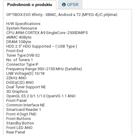
Podrobnosti o produktu
GPSR
OPTIBOX EVO Xfinity - XBMC, Android a T2 (MPEG-4)/C přijímač
H/W Specifications
System Resource
CPU ARM-CORTEX A9 SingleCore -2500DMIPS
eMMC 4GByte
DRAM 1GByte
HDD 2.5” HDD Supported – ( USB Type )
Front End
Tuner Type DVB-S2
No. of Tuners 1
Connector Type IF
Frequency Range 950~2150 MHz (Satellite)
LNB Voltage(S) 13/18
22kHz ANO
DiSEqC(S) ANO
Dual Tuner Support NE
3D Graphics
OpenGL ES 2.0/1.1/1.0 OpenVG 1.1 ANO
Front Panel
Common Interface NE
Smartcard Reader 1
Front 4 Digit FND
Front Buttons
Standby Button
Front LED ANO
Rear Panel