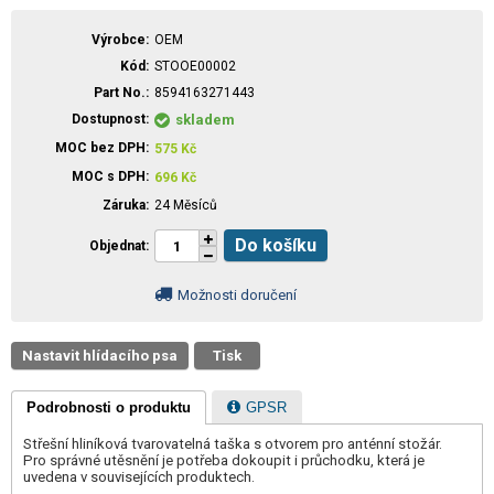
Výrobce
OEM
Kód
STOOE00002
Part No.
8594163271443
Dostupnost
skladem
MOC bez DPH
575
Kč
MOC s DPH
696
Kč
Záruka
24 Měsíců
Do košíku
Objednat
Možnosti doručení
Nastavit hlídacího psa
Tisk
Podrobnosti o produktu
GPSR
Střešní hliníková tvarovatelná taška s otvorem pro anténní stožár.
Pro správné utěsnění je potřeba dokoupit i průchodku, která je
uvedena v souvisejících produktech.