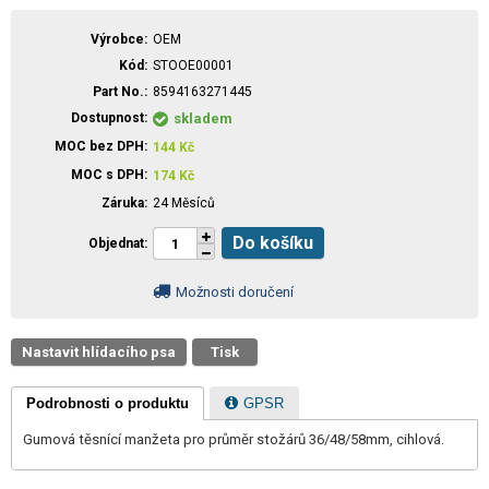
Výrobce
OEM
Kód
STOOE00001
Part No.
8594163271445
Dostupnost
skladem
MOC bez DPH
144
Kč
MOC s DPH
174
Kč
Záruka
24 Měsíců
Do košíku
Objednat
Možnosti doručení
Nastavit hlídacího psa
Tisk
Podrobnosti o produktu
GPSR
Gumová těsnící manžeta pro průměr stožárů 36/48/58mm, cihlová.