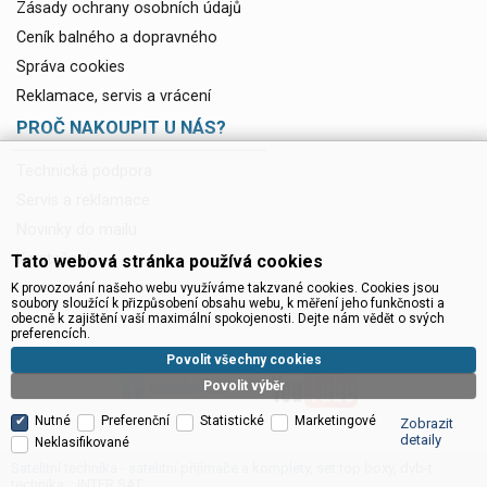
Zásady ochrany osobních údajů
Ceník balného a dopravného
Správa cookies
Reklamace, servis a vrácení
PROČ NAKOUPIT U NÁS?
Technická podpora
Servis a reklamace
Novinky do mailu
Ke stažení
Tato webová stránka používá cookies
K provozování našeho webu využíváme takzvané cookies. Cookies jsou
soubory sloužící k přizpůsobení obsahu webu, k měření jeho funkčnosti a
obecně k zajištění vaší maximální spokojenosti. Dejte nám vědět o svých
preferencích.
Povolit všechny cookies
Povolit výběr
Nutné
Preferenční
Statistické
Marketingové
Zobrazit
detaily
Neklasifikované
Satelitní technika - satelitní přijímače a komplety, set top boxy, dvb-t
technika :: INTER SAT