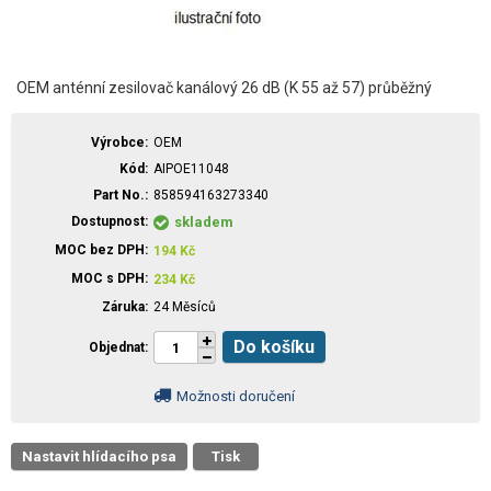
OEM anténní zesilovač kanálový 26 dB (K 55 až 57) průběžný
Výrobce
OEM
Kód
AIPOE11048
Part No.
858594163273340
Dostupnost
skladem
MOC bez DPH
194
Kč
MOC s DPH
234
Kč
Záruka
24 Měsíců
Do košíku
Objednat
Možnosti doručení
Nastavit hlídacího psa
Tisk