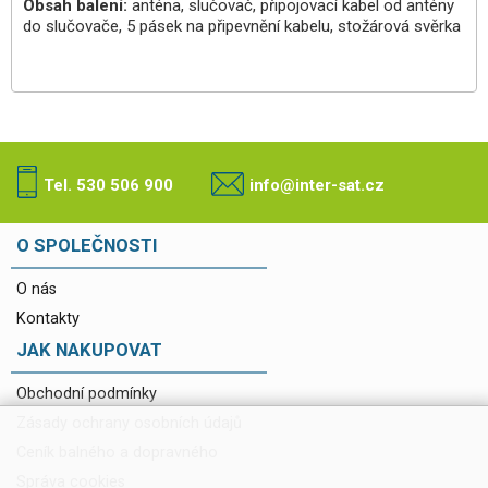
Obsah balení:
anténa, slučovač, připojovací kabel od antény
do slučovače, 5 pásek na připevnění kabelu, stožárová svěrka
Tel. 530 506 900
info@inter-sat.cz
O SPOLEČNOSTI
O nás
Kontakty
JAK NAKUPOVAT
Obchodní podmínky
Zásady ochrany osobních údajů
Ceník balného a dopravného
Správa cookies