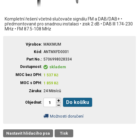
Kompletní řešení včetně slučovače signálu FM a DAB/DAB+ •
předmontované pro snadnou instalaci • zisk 2 dB • DAB III 174-230
MHz • FM 87.5-108 MHz
Výrobce
MAXIMUM
Kód
ANTMXFD0001
Part No.
5706998028334
Dostupnost
skladem
MOC bez DPH
1 537
Kč
MOC s DPH
1 859
Kč
Záruka
24 Měsíců
Do košíku
Objednat
Možnosti doručení
Nastavit hlídacího psa
Tisk