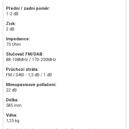
Přední / zadní poměr:
1-2 dB
Zisk:
2 dB
Impedance:
75 Ohm
Slučovač FM/DAB:
88-108MHz / 170-230MHz
Průchozí ztráta:
FM / DAB - 1,5 dB / 1 dB
Mimopásmové potlačení:
22 dB
Délka:
585 mm
Váha:
1,25 kg