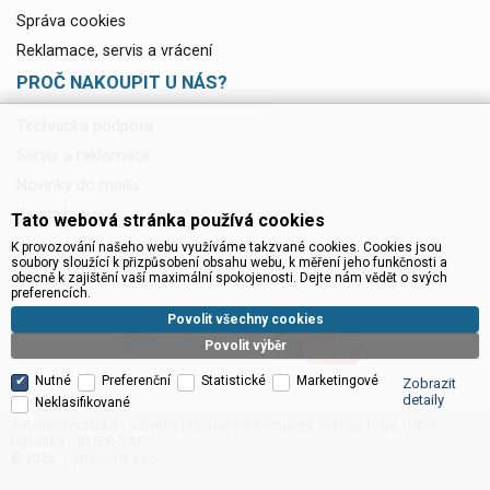
Správa cookies
Reklamace, servis a vrácení
PROČ NAKOUPIT U NÁS?
Technická podpora
Servis a reklamace
Novinky do mailu
Ke stažení
Tato webová stránka používá cookies
K provozování našeho webu využíváme takzvané cookies. Cookies jsou
soubory sloužící k přizpůsobení obsahu webu, k měření jeho funkčnosti a
obecně k zajištění vaší maximální spokojenosti. Dejte nám vědět o svých
preferencích.
Povolit všechny cookies
Povolit výběr
Nutné
Preferenční
Statistické
Marketingové
Zobrazit
detaily
Neklasifikované
Satelitní technika - satelitní přijímače a komplety, set top boxy, dvb-t
technika :: INTER SAT
CyberSoft s.r.o.
© 2026