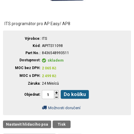
ITS programátor pro AP Easy/ AP8
Výrobce
ITS
Kód
AIPITS11098
Part No.
8436548993511
Dostupnost
skladem
MOC bez DPH
2 065
Kč
MOC s DPH
2 499
Kč
Záruka
24 Měsíců
Do košíku
Objednat
Možnosti doručení
Nastavit hlídacího psa
Tisk