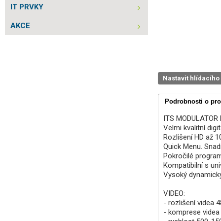
IT PRVKY
AKCE
Nastavit hlídacího
Podrobnosti o pr
ITS MODULATOR 
Velmi kvalitní di
Rozlišení HD až 1
Quick Menu. Snadn
Pokročilé progra
Kompatibilní s un
Vysoký dynamický
VIDEO:
- rozlišení videa 
- komprese videa