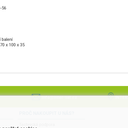
6-56
í balení
70 x 100 x 35
info@inter-sat.cz
INTER
PROČ NAKOUPIT U NÁS?
Technická podpora