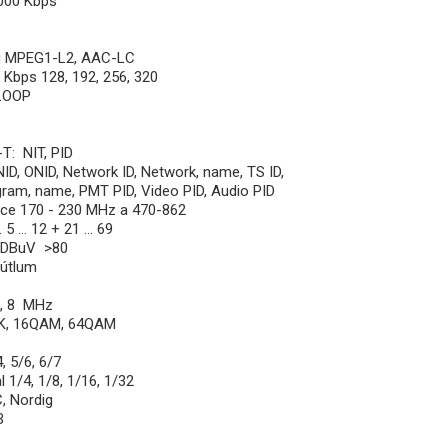
5000 Kbps
u MPEG1-L2, AAC-LC
 Kbps 128, 192, 256, 320
LOOP
T: NIT, PID
NID, ONID, Network ID, Network, name, TS ID,
ram, name, PMT PID, Video PID, Audio PID
ence 170 - 230 MHz a 470-862
5 ... 12 + 21 ... 69
ň DBuV >80
B útlum
7, 8 MHz
SK, 16QAM, 64QAM
, 5/6, 6/7
l 1/4, 1/8, 1/16, 1/32
, Nordig
B