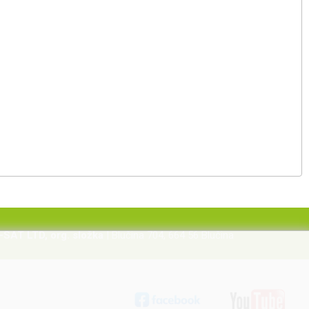
-SAT LTD, org. složka
| Blučina 704, 664 56 Blučina