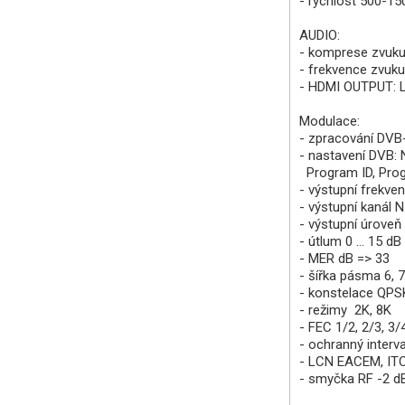
- rychlost 500-1
AUDIO:
- komprese zvuk
- frekvence zvuku
- HDMI OUTPUT: 
Modulace:
- zpracování DVB-
- nastavení DVB: 
Program ID, Prog
- výstupní frekv
- výstupní kanál N. 
- výstupní úrove
- útlum 0 ... 15 d
- MER dB => 33
- šířka pásma 6, 
- konstelace QP
- režimy 2K, 8K
- FEC 1/2, 2/3, 3/4
- ochranný interva
- LCN EACEM, ITC
- smyčka RF -2 d