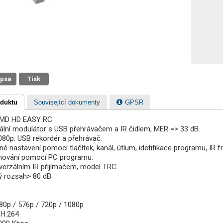
 psa
Tisk
oduktu
Související dokumenty
GPSR
MD HD EASY RC.
gitální modulátor s USB přehrávačem a IR čidlem, MER => 33 dB.
080p. USB rekordér a přehrávač.
é nastavení pomocí tlačítek, kanál, útlum, idetifikace programu, IR f
mování pomocí PC programu.
iverzálním IR přijímačem, model TRC.
 rozsah> 80 dB.
480p / 576p / 720p / 1080p
 H.264