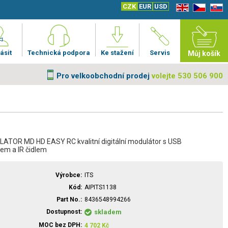
CZK
EUR
USD
EN
CZ
SK
ásit
Technická podpora
Ke stažení
Servis
Můj košík
Pro velkoobchodní prodej
volejte 530 506 900
ATOR MD HD EASY RC kvalitní digitální modulátor s USB
em a IR čidlem
Výrobce
ITS
Kód
AIPITS1138
Part No.
8436548994266
Dostupnost
skladem
MOC bez DPH
4 702
Kč