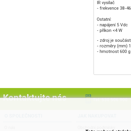
IR vysílač
- frekvence 38-4
Ostatní:
- napájení 5 Vdc
- příkon <4 W
- zdroj je součást
- rozměry (mm) 1
- hmotnost 600 g
Kontaktujte nás
Tel. 530 506 900
O SPOLEČNOSTI
JAK NAKUPOVAT
O nás
Obchodní podmínky