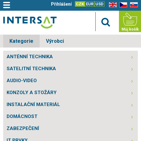
Přihlášení
CZK
EUR
USD
EN
CZ
SK
Můj košík
Kategorie
Výrobci
ANTÉNNÍ TECHNIKA
SATELITNÍ TECHNIKA
AUDIO-VIDEO
KONZOLY A STOŽÁRY
INSTALAČNÍ MATERIÁL
DOMÁCNOST
ZABEZPEČENÍ
IT PRVKY