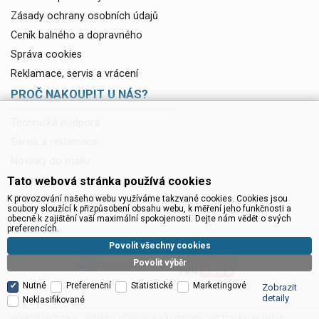
Zásady ochrany osobních údajů
Ceník balného a dopravného
Správa cookies
Reklamace, servis a vrácení
PROČ NAKOUPIT U NÁS?
Technická podpora
Servis a reklamace
Novinky do mailu
Tato webová stránka používá cookies
Ke stažení
K provozování našeho webu využíváme takzvané cookies. Cookies jsou
soubory sloužící k přizpůsobení obsahu webu, k měření jeho funkčnosti a
obecně k zajištění vaší maximální spokojenosti. Dejte nám vědět o svých
preferencích.
Povolit všechny cookies
Povolit výběr
Nutné
Preferenční
Statistické
Marketingové
Zobrazit
detaily
Neklasifikované
Satelitní technika - satelitní přijímače a komplety, set top boxy, dvb-t