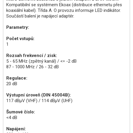
Kompatibilní se systémem Ekoax (distribuce ethernetu přes
koaxiální kabel). Třída A. O provozu informuje LED indikátor.
Součástí balení je napájecí adaptér.
Parametry:
Počet vstupů:
1
Rozsah frekvencí / zisk:
5 - 65 MHz (zpětný kanál) / <= -2 dB
87 - 1000 MHz / 26 - 32 dB
Regulace:
20 dB
Výstupní úroveň (DIN 45004B):
117 dBµV (VHF) / 114 dBµV (UHF)
Šumové číslo:
<4 dB
Napájení: