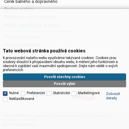
Ceník balného a dopravného
Správa cookies
Reklamace, servis a vrácení
PROČ NAKOUPIT U NÁS?
Technická podpora
Servis a reklamace
Tato webová stránka používá cookies
Novinky do mailu
K provozování našeho webu využíváme takzvané cookies. Cookies jsou
Ke stažení
soubory sloužící k přizpůsobení obsahu webu, k měření jeho funkčnosti a
obecně k zajištění vaší maximální spokojenosti. Dejte nám vědět o svých
preferencích.
Povolit všechny cookies
Povolit výběr
Nutné
Preferenční
Statistické
Marketingové
Zobrazit
detaily
Neklasifikované
Satelitní technika - satelitní přijímače a komplety, set top boxy, dvb-t
technika :: INTER SAT
CyberSoft s.r.o.
© 2026