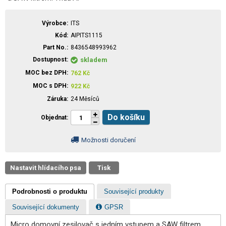
Výrobce
ITS
Kód
AIPITS1115
Part No.
8436548993962
Dostupnost
skladem
MOC bez DPH
762
Kč
MOC s DPH
922
Kč
Záruka
24 Měsíců
Do košíku
Objednat
Možnosti doručení
Nastavit hlídacího psa
Tisk
Podrobnosti o produktu
Související produkty
Související dokumenty
GPSR
Micro domovní zesilovač s jedním vstupem a SAW filtrem.