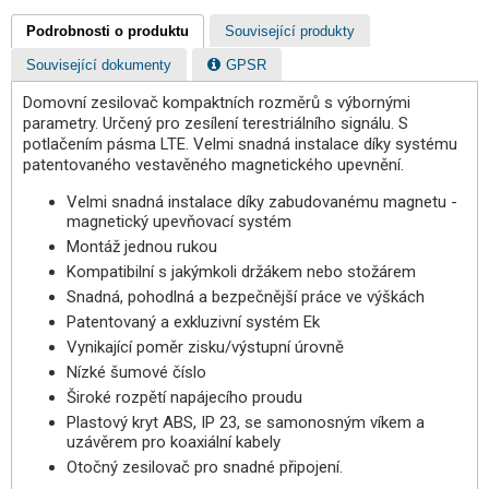
Podrobnosti o produktu
Související produkty
Související dokumenty
GPSR
Domovní zesilovač kompaktních rozměrů s výbornými
parametry. Určený pro zesílení terestriálního signálu. S
potlačením pásma LTE. Velmi snadná instalace díky systému
patentovaného vestavěného magnetického upevnění.
Velmi snadná instalace díky zabudovanému magnetu -
magnetický upevňovací systém
Montáž jednou rukou
Kompatibilní s jakýmkoli držákem nebo stožárem
Snadná, pohodlná a bezpečnější práce ve výškách
Patentovaný a exkluzivní systém Ek
Vynikající poměr zisku/výstupní úrovně
Nízké šumové číslo
Široké rozpětí napájecího proudu
Plastový kryt ABS, IP 23, se samonosným víkem a
uzávěrem pro koaxiální kabely
Otočný zesilovač pro snadné připojení.