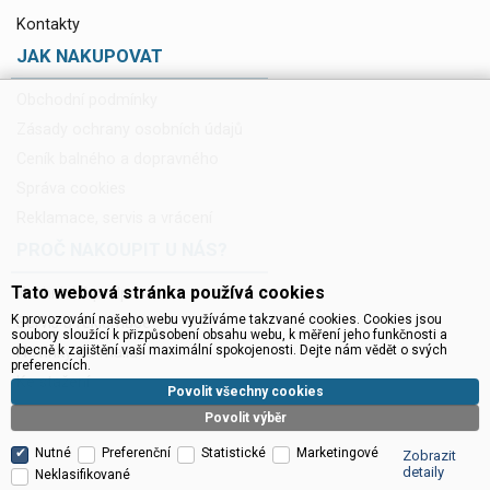
Kontakty
JAK NAKUPOVAT
Obchodní podmínky
Zásady ochrany osobních údajů
Ceník balného a dopravného
Správa cookies
Reklamace, servis a vrácení
PROČ NAKOUPIT U NÁS?
Tato webová stránka používá cookies
Technická podpora
K provozování našeho webu využíváme takzvané cookies. Cookies jsou
Servis a reklamace
soubory sloužící k přizpůsobení obsahu webu, k měření jeho funkčnosti a
obecně k zajištění vaší maximální spokojenosti. Dejte nám vědět o svých
Novinky do mailu
preferencích.
Ke stažení
Povolit všechny cookies
Povolit výběr
Nutné
Preferenční
Statistické
Marketingové
Zobrazit
detaily
Neklasifikované