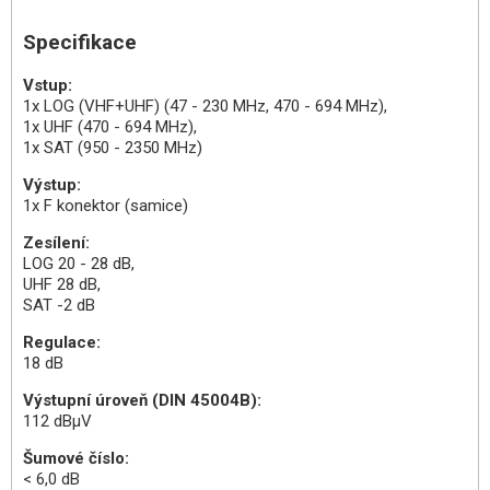
Specifikace
Vstup:
1x LOG (VHF+UHF) (47 - 230 MHz, 470 - 694 MHz),
1x UHF (470 - 694 MHz),
1x SAT (950 - 2350 MHz)
Výstup:
1x F konektor (samice)
Zesílení:
LOG 20 - 28 dB,
UHF 28 dB,
SAT -2 dB
Regulace:
18 dB
Výstupní úroveň (DIN 45004B):
112 dBµV
Šumové číslo:
< 6,0 dB