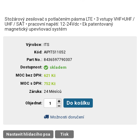
Stožárový zesilovač s potlačením pásma LTE • 3 vstupy VHF+UHF /
UHF / SAT • pracovní napětí: 12-24Vdc • Ek patentovaný
magnetický upevňovací systém
Výrobce
ITS
Kód
AIPITS11052
Part No.
8436597790307
Dostupnost
skladem
MOC bez DPH
621
Kč
MOC s DPH
752
Kč
Záruka
24 Měsíců
Do košíku
Objednat
Možnosti doručení
Nastavit hlídacího psa
Tisk