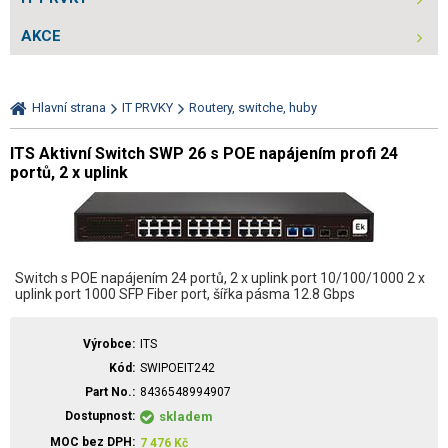
AKCE
Hlavní strana
IT PRVKY
Routery, switche, huby
ITS Aktivní Switch SWP 26 s POE napájením profi 24
portů, 2 x uplink
Switch s POE napájením 24 portů, 2 x uplink port 10/100/1000 2 x
uplink port 1000 SFP Fiber port, šířka pásma 12.8 Gbps
Výrobce
ITS
Kód
SWIPOEIT242
Part No.
8436548994907
Dostupnost
skladem
MOC bez DPH
7 476
Kč