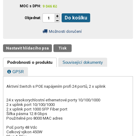
MOC s DPH
9 046
Kč
Do košíku
Objednat
Možnosti doručení
Nastavit hlídacího psa
Tisk
Podrobnosti o produktu
Související dokumenty
GPSR
Aktivní Switch s POE napájením profi 24 portů, 2 x uplink
24 x vysokorychlostní ethernetové porty 10/100/1000
2 x uplink port 10/100/1000
2 x uplink port 1000 SFP Fiber port
Šířka pásma 12.8 Gbps
Použitelné pro 8000 MAC adres
PoE porty 48 Vdc
Celkový výkon 450W