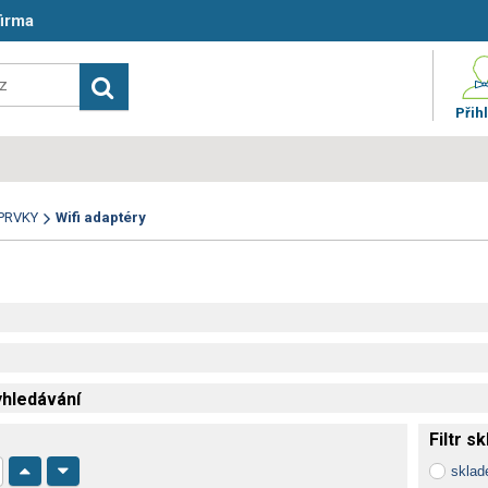
firma
Přihl
 PRVKY
Wifi adaptéry
hledávání
Filtr s
skla