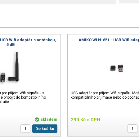
USB Wifi adaptér s anténkou,
AMIKO WLN-851 - USB Wifi ada
5 dB
ro příjem Wifi signálu - s
USB adaptér pro příjem Wifi signálu. Mož
 připojit do kompatibilního
kompatibilního přijímače nebo do počíta
ítače.
skladem
290
Kč
s DPH
Do košíku