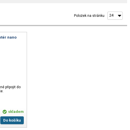
Položek na stránku
ptér nano
né připojit do
če.
skladem
Do košíku