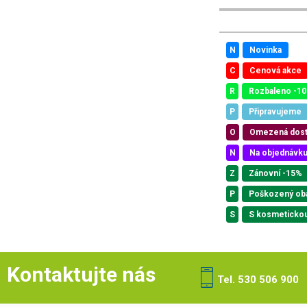
N
Novinka
C
Cenová akce
R
Rozbaleno -1
P
Připravujeme
O
Omezená dos
N
Na objednávk
Z
Zánovní -15%
P
Poškozený ob
S
S kosmeticko
Kontaktujte nás
Tel. 530 506 900