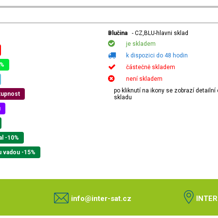
Blučina
- CZ,BLU-hlavni sklad
je skladem
k dispozici do 48 hodin
0%
částečně skladem
není skladem
po kliknutí na ikony se zobrazí detailn
tupnost
skladu
u
al -10%
u vadou -15%
info@inter-sat.cz
INTER