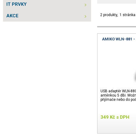
IT PRVKY
2 produkty
1 stránka
AKCE
AMIKO WLN-881 - 
USB adaptér WLN-880 p
anténkou 5 dBi. Možné
přijímače nebo do poč
349
Kč
s DPH