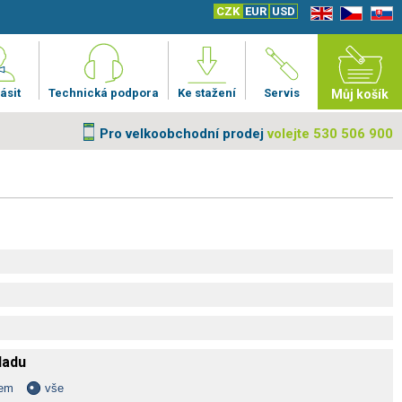
CZK
EUR
USD
EN
CZ
SK
ásit
Technická podpora
Ke stažení
Servis
Můj košík
Pro velkoobchodní prodej
volejte 530 506 900
kladu
dem
vše