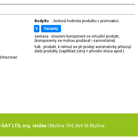
Body/ks
- bodová hodnota produktu v promoakci;
v
varianty
sestava - sloučení komponent ve virtuální produkt,
(komponenty se mohou prodávat i samostatně)
hák - produkt, k němuž se při prodeji automaticky přiřazují
další produkty (například zdroj + přívodní šňůra apod.)
í dotazovač
-SAT LTD, org. složka
| Blučina 704, 664 56 Blučina