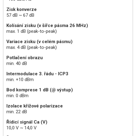
Zisk konverze
57 dB ~ 67 dB
Kolísání zisku (v šířce pásma 26 MHz)
max. 1 dB (peak-to-peak)
Variace zisku (v celém pásmu)
max. 4 dB (peak-to-peak)
Potlačení obrazu
min. 40 dB
Intermodulace 3. řádu - ICP3
min. +10 dBm
Bod komprese 1 dB (@ výstup)
min. 0 dBm
Izolace křížové polarizace
min. 22 dB
Řídicí signál Ca (V)
10,0 V ~ 14,0 V