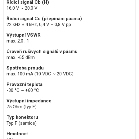
Řídicí signál Cb (H)
16,0 V ~ 20,0 V
Řídicí signál Cc (přepínání pásma)
22 kHz ± 4 kHz, 0,4 V – 0,8 V pp
Výstupní VSWR
max. 2,0 : 1
Úroveň rušivých signálů v pásmu
max. -65 dBm
Spotřeba proudu
max. 100 mA (10 VDC ~ 20 VDC)
Provozní teplota
-30 °C ~ +60 °C
Výstupní impedance
75 Ohm (typ F)
Typ konektoru
Typ F (samice)
Hmotnost