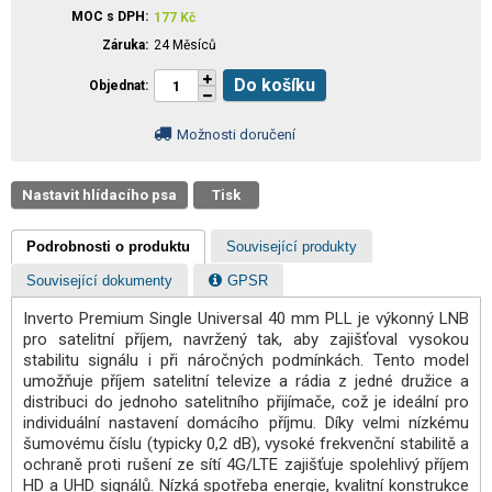
MOC s DPH
177
Kč
Záruka
24 Měsíců
Do košíku
Objednat
Možnosti doručení
Nastavit hlídacího psa
Tisk
Podrobnosti o produktu
Související produkty
Související dokumenty
GPSR
Inverto Premium Single Universal 40 mm PLL je výkonný LNB
pro satelitní příjem, navržený tak, aby zajišťoval vysokou
stabilitu signálu i při náročných podmínkách. Tento model
umožňuje příjem satelitní televize a rádia z jedné družice a
distribuci do jednoho satelitního přijímače, což je ideální pro
individuální nastavení domácího příjmu. Díky velmi nízkému
šumovému číslu (typicky 0,2 dB), vysoké frekvenční stabilitě a
ochraně proti rušení ze sítí 4G/LTE zajišťuje spolehlivý příjem
HD a UHD signálů. Nízká spotřeba energie, kvalitní konstrukce