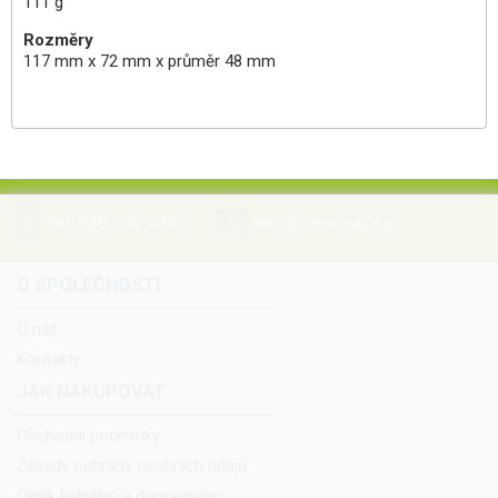
111 g
Rozměry
117 mm x 72 mm x průměr 48 mm
Tel. 530 506 900
info@inter-sat.cz
O SPOLEČNOSTI
O nás
Kontakty
JAK NAKUPOVAT
Obchodní podmínky
Zásady ochrany osobních údajů
Ceník balného a dopravného