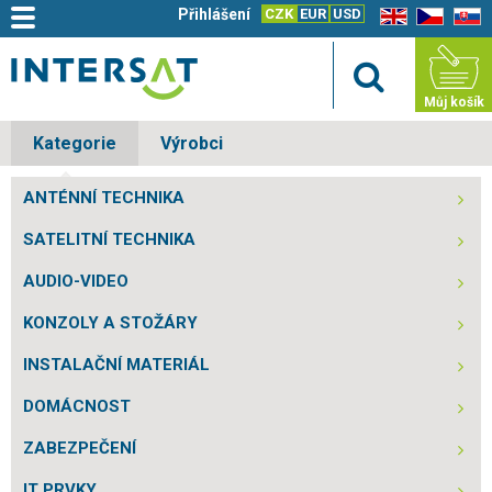
Přihlášení
CZK
EUR
USD
EN
CZ
SK
Můj košík
Kategorie
Výrobci
ANTÉNNÍ TECHNIKA
SATELITNÍ TECHNIKA
AUDIO-VIDEO
KONZOLY A STOŽÁRY
INSTALAČNÍ MATERIÁL
DOMÁCNOST
ZABEZPEČENÍ
IT PRVKY