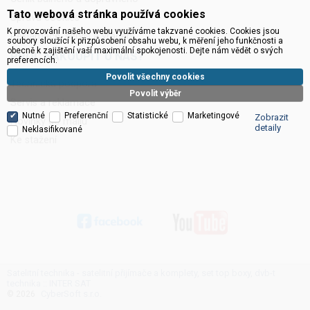
Tato webová stránka používá cookies
Správa cookies
K provozování našeho webu využíváme takzvané cookies. Cookies jsou
Reklamace, servis a vrácení
soubory sloužící k přizpůsobení obsahu webu, k měření jeho funkčnosti a
obecně k zajištění vaší maximální spokojenosti. Dejte nám vědět o svých
PROČ NAKOUPIT U NÁS?
preferencích.
Povolit všechny cookies
Technická podpora
Povolit výběr
Servis a reklamace
Nutné
Preferenční
Statistické
Marketingové
Zobrazit
Novinky do mailu
detaily
Neklasifikované
Ke stažení
Satelitní technika - satelitní přijímače a komplety, set top boxy, dvb-t
technika :: INTER SAT
CyberSoft s.r.o.
© 2026