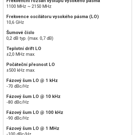
Frekvenční rozsah výstupu vysokého pásma
1100 MHz ~ 2150 MHz
Frekvence oscilátoru vysokého pásma (LO)
10,6 GHz
Šumové číslo
0,2 dB typ. (max. 0,7 dB)
Teplotní drift LO
±2,0 MHz max.
Počáteční přesnost LO
±500 kHz max.
Fázový šum LO @ 1 kHz
-70 dBc/Hz
Fázový šum LO @ 10 kHz
-80 dBc/Hz
Fázový šum LO @ 100 kHz
-90 dBc/Hz
Fázový šum LO @ 1 MHz
-100 dBc/Hz