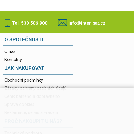
Tel. 530 506 900
info@inter-sat.cz
O SPOLEČNOSTI
O nás
Kontakty
JAK NAKUPOVAT
Obchodní podmínky
Zásady ochrany osobních údajů
Ceník balného a dopravného
Správa cookies
Reklamace, servis a vrácení
PROČ NAKOUPIT U NÁS?
Technická podpora