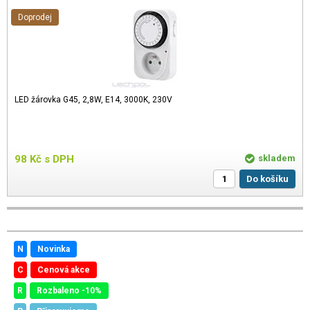
Doprodej
LED žárovka G45, 2,8W, E14, 3000K, 230V
98
Kč
s DPH
skladem
Do košíku
N
Novinka
C
Cenová akce
R
Rozbaleno -10%