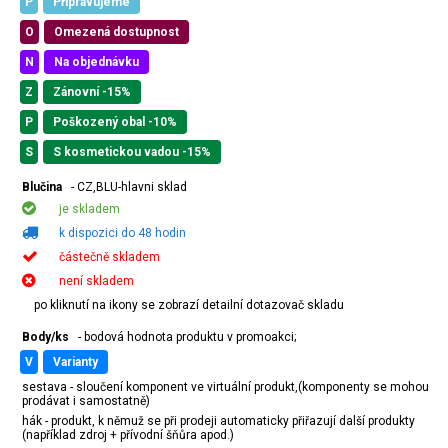
P
Připravujeme
O
Omezená dostupnost
N
Na objednávku
Z
Zánovní -15%
P
Poškozený obal -10%
S
S kosmetickou vadou -15%
Blučina
- CZ,BLU-hlavni sklad
je skladem
k dispozici do 48 hodin
částečně skladem
není skladem
po kliknutí na ikony se zobrazí detailní dotazovač skladu
Body/ks
- bodová hodnota produktu v promoakci;
v
varianty
sestava - sloučení komponent ve virtuální produkt,(komponenty se mohou
prodávat i samostatně)
hák - produkt, k němuž se při prodeji automaticky přiřazují další produkty
(například zdroj + přívodní šňůra apod.)