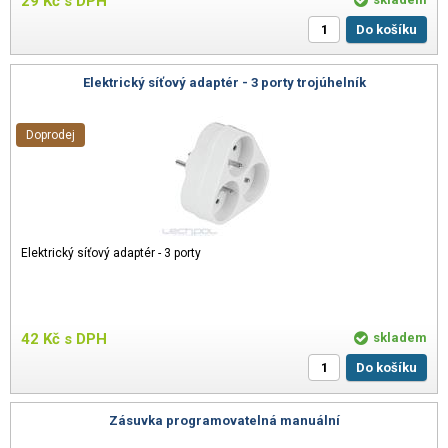
29
Kč
s DPH
Do košíku
Elektrický síťový adaptér - 3 porty trojúhelník
Doprodej
Elektrický síťový adaptér - 3 porty
42
Kč
s DPH
skladem
Do košíku
Zásuvka programovatelná manuální