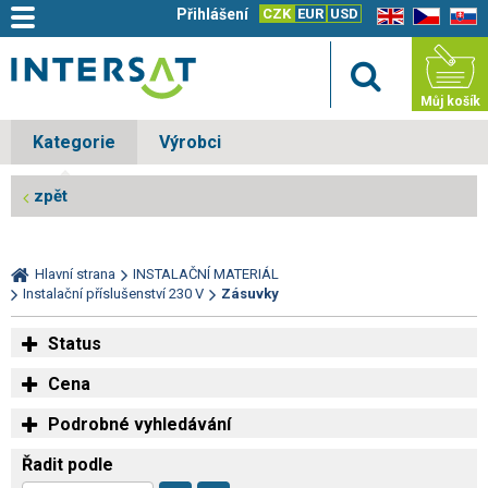
Přihlášení
CZK
EUR
USD
EN
CZ
SK
Můj košík
Kategorie
Výrobci
zpět
Hlavní strana
INSTALAČNÍ MATERIÁL
Instalační příslušenství 230 V
Zásuvky
Status
Cena
Podrobné vyhledávání
Řadit podle