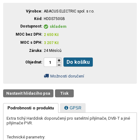
Výrobce
ABACUS ELECTRIC spol. s r.o.
Kód
HDDS750GB
Dostupnost
skladem
MOC bez DPH
2 650
Kč
MOC s DPH
3 207
Kč
Záruka
24 Měsíců
Do košíku
Objednat
Možnosti doručení
Nastavit hlídacího psa
Tisk
Podrobnosti o produktu
GPSR
Extra tichý Harddisk doporučený pro satelitní přijímače, DVB-T a jiné
přijímače PVR.
Technické parametry: