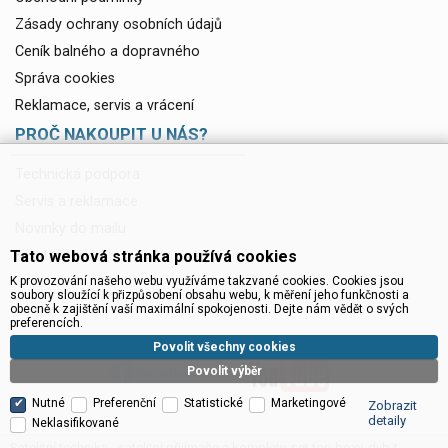
Zásady ochrany osobních údajů
Ceník balného a dopravného
Správa cookies
Reklamace, servis a vrácení
PROČ NAKOUPIT U NÁS?
Technická podpora
Servis a reklamace
Novinky do mailu
Tato webová stránka používá cookies
Ke stažení
K provozování našeho webu využíváme takzvané cookies. Cookies jsou
soubory sloužící k přizpůsobení obsahu webu, k měření jeho funkčnosti a
obecně k zajištění vaší maximální spokojenosti. Dejte nám vědět o svých
preferencích.
Povolit všechny cookies
Povolit výběr
Nutné
Preferenční
Statistické
Marketingové
Zobrazit
detaily
Neklasifikované
Satelitní technika - satelitní přijímače a komplety, set top boxy, dvb-t