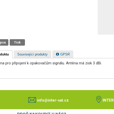
 psa
Tisk
oduktu
Související produkty
GPSR
a pro připojení k opakovačům signálu. Anténa má zisk 3 dBi.
info@inter-sat.cz
INTER