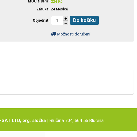
MOC s DPH
224
Kč
Záruka
24 Měsíců
Do košíku
Objednat
Možnosti doručení
-SAT LTD, org. složka
| Blučina 704, 664 56 Blučina