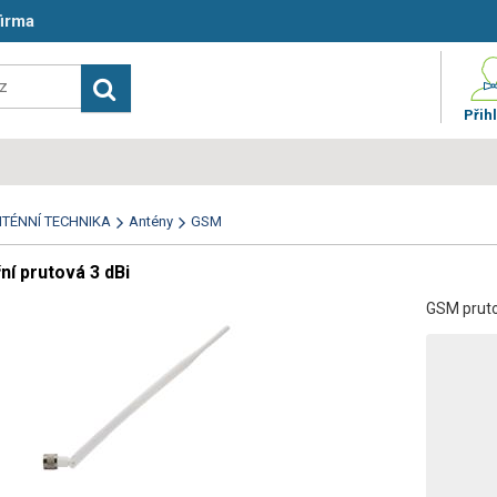
firma
Přihl
TÉNNÍ TECHNIKA
Antény
GSM
ní prutová 3 dBi
GSM pruto