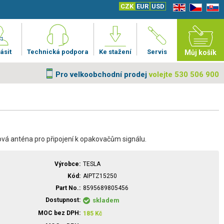
CZK
EUR
USD
EN
CZ
SK
ásit
Technická podpora
Ke stažení
Servis
Můj košík
Pro velkoobchodní prodej
volejte 530 506 900
vá anténa pro připojení k opakovačům signálu.
Výrobce
TESLA
Kód
AIPTZ15250
Part No.
8595689805456
Dostupnost
skladem
MOC bez DPH
185
Kč