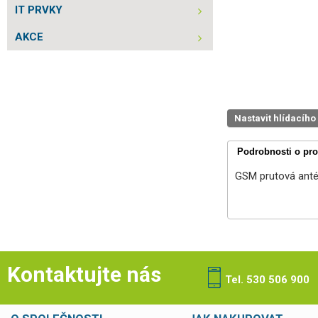
IT PRVKY
AKCE
Nastavit hlídacího
Podrobnosti o pr
GSM prutová antén
Kontaktujte nás
Tel. 530 506 900